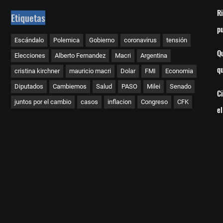
Ri
Etiquetas
p
Escándalo
Polemica
Gobierno
coronavirus
tensión
Qu
Elecciones
Alberto Fernandez
Macri
Argentina
q
cristina kirchner
mauricio macri
Dolar
FMI
Economia
Diputados
Cambiemos
Salud
PASO
Milei
Senado
C
juntos por el cambio
casos
inflacion
Congreso
CFK
e