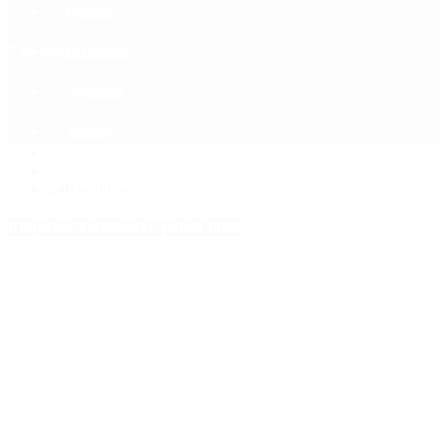
Política
Contactenos
7 de agosto, 2026
Economía
Sociedad
Quiénes Somos
Mundo
Inicio
>
patria-fobia
Etiquetas Archivadas: patria-fobia