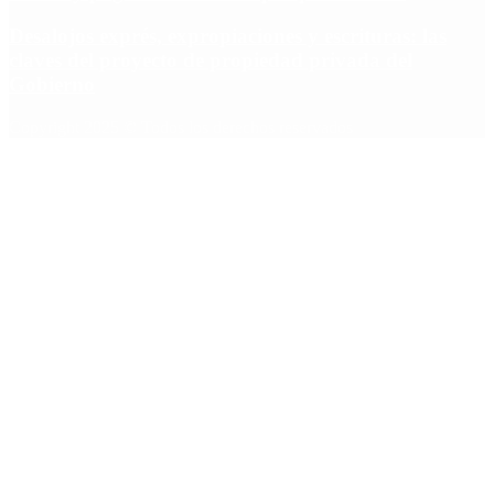
Desalojos exprés, expropiaciones y escrituras: las
claves del proyecto de propiedad privada del
Gobierno
Copyright 2025 © Todos los derechos reservados