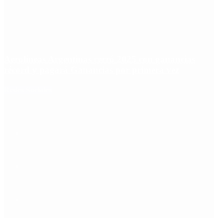
Aerolíneas Argentinas cerró 2025 con ganancias
récord y pagará Ganancias por primera vez
Redes Sociales