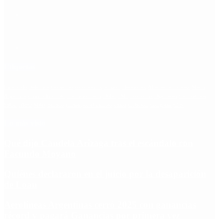
Etiquetas
Escándalo
Polemica
Gobierno
coronavirus
tensión
Elecciones
Alberto Fernandez
Macri
Argentina
cristina kirchner
mauricio macri
Dolar
FMI
Economia
Diputados
Cambiemos
Salud
PASO
Milei
Senado
juntos por el cambio
casos
inflacion
Congreso
CFK
Lo más visto
Qué dijo Candela Arizaga tras el escándalo con
Facundo Moyano
Quiénes declararon en el juicio por la desaparición
de Loan
Aerolíneas Argentinas cerró 2025 con ganancias
récord y pagará Ganancias por primera vez