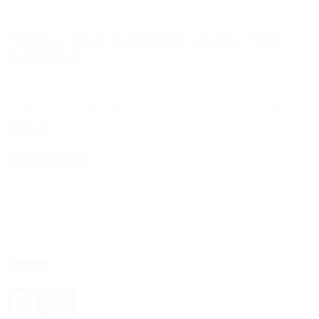
Francisco visitará la Argentina «cuando se dé la
oportunidad»
A bordo del avión que lo llevó de Irak a Roma, el pontífice recordó
que en 2017 «estaba programado» un viaje al país, a Chile y a
Uruguay, pero explicó que se canceló por las elecciones en el país
transandino.
Leer Más
4D Producciones
Seguinos