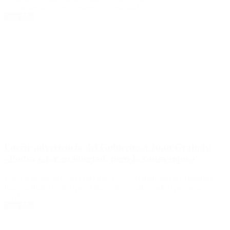
encontramos con una institución devastada.»
Leer Más
Fuerte advertencia del Gobierno a Juan Grabois:
«Podrá estar en libertad, pero la causa sigue»
Tras los incidentes en el Instituto Perón, la ministra de Seguridad
Patricia Bullrich dijo que el dirigente social «tendrá que pagar por
los daños».
Leer Más