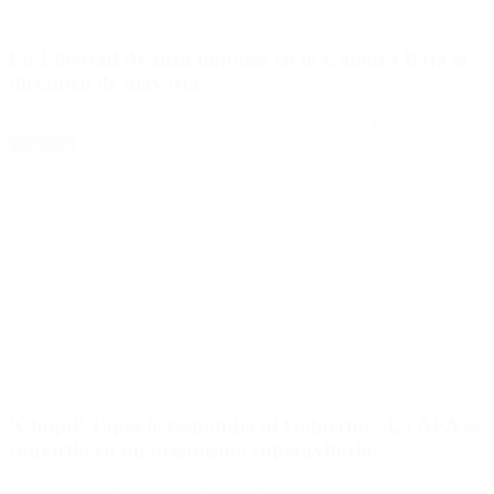
La Libertad Avanza impulsa en la Cámara Baja el
dictamen de mayoría
Que incluye el respaldo del PRO y la Unión Cívica Radical.
Leer Más
‘Chiqui’ Tapia le respondió al Gobierno:»La AFA se
convirtió en un organismo superavitario»
“Cuando llegamos a la conducción de la AFA en 2017, nos