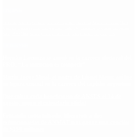
Etiquetas
Escándalo
Polemica
Gobierno
coronavirus
tensión
Elecciones
Alberto Fernandez
Macri
Argentina
cristina kirchner
mauricio macri
Dolar
FMI
Economia
Diputados
Cambiemos
Salud
PASO
Milei
Senado
juntos por el cambio
casos
inflacion
Congreso
CFK
Lo más visto
Hernán Lacunza se anotó en la carrera electoral del
PRO: “La intención es competir”
Murió Jorge Messi, el padre de Lionel Messi: así fue
su figura crucial en la carrera del capitán argentino
Qué cobra cada beneficiario de ANSES el 14 de
agosto, según el calendario oficial
Fentanilo contaminado: liberaron a dos
exfuncionarias de ANMAT tras pagar una caución
de $150 millones