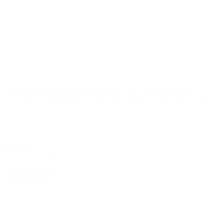
Tras el crimen de Kim Gómez, el Gobierno pide
«urgente» tratamiento del Régimen Penal Juvenil
La ministra de Seguridad apuntó contra Kicillof tras el asesinato de
la niña de 7 años en La Plata: «¿Estás a favor de que esto siga
pasando?», cuestionó.
Leer Más
Página 1 of 20
1
2
3
4
5
»
10
20
...
Último »
4D Producciones