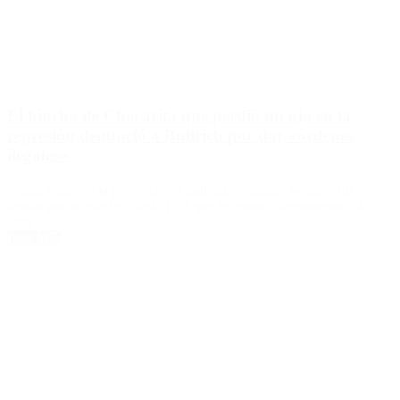
El hincha de Chacarita que perdió un ojo en la
represión denunció a Bullrich por dar «órdenes
ilegales»
Según relató en la presentación judicial, Jonathan Navarro fue
herido por un efectivo de la PFA que le apuntó directamente a la
cara.
Leer Más