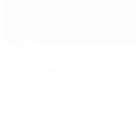
Política
Contactenos
8 de agosto, 2026
Economía
Sociedad
Quiénes Somos
Mundo
Inicio
>
Patricia Bullrich
Etiquetas Archivadas: Patricia Bullrich