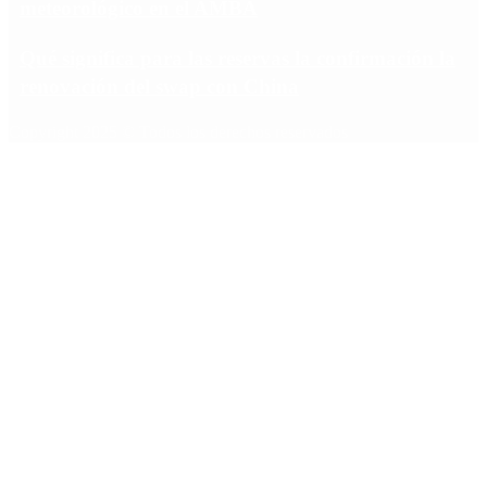
meteorológico en el AMBA
Qué significa para las reservas la confirmación la
renovación del swap con China
Copyright 2025 © Todos los derechos reservados