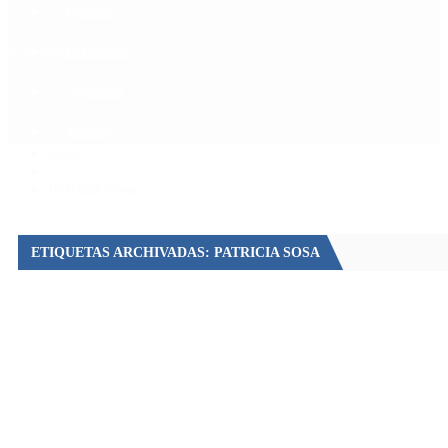
Política
Contactenos
6 de agosto, 2026
Economía
Sociedad
Quiénes Somos
Mundo
Inicio
>
Patricia Sosa
ETIQUETAS ARCHIVADAS: PATRICIA SOSA