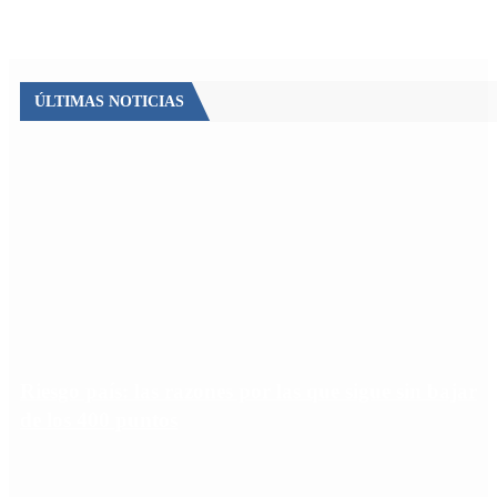
ÚLTIMAS NOTICIAS
Riesgo país: las razones por las que sigue sin bajar
de los 400 puntos