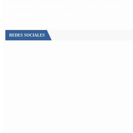
Ciclogénesis: cómo impactará el nuevo fenómeno
meteorológico en el AMBA
REDES SOCIALES