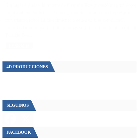
Sin lugar a dudas, la muerte de Gerardo Rozín causó un gran dolor
en el ambiente artístico. Además, muchos famosos se expresaron
con tristeza sobre su fallecimiento a causa de una complicada
enfermedad terminal pero lo que más sorprendió fue lo que comentó
Patricia Sosa.
LEER MÁS
4D PRODUCCIONES
SEGUINOS
FACEBOOK