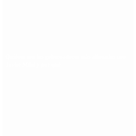
Quiénes son los gobernadores más alineados con
Javier Milei y por qué