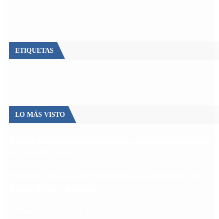
ETIQUETAS
Escándalo
Polemica
Gobierno
coronavirus
tensión
Elecciones
Alberto Fernandez
Macri
Argentina
cristina kirchner
mauricio macri
Dolar
FMI
Economia
Diputados
Cambiemos
Salud
PASO
Milei
Senado
juntos por el cambio
casos
inflacion
Congreso
CFK
LO MÁS VISTO
Riesgo país: las razones por las que sigue sin bajar
de los 400 puntos
Quiénes son los gobernadores más alineados con
Javier Milei y por qué
Ciclogénesis: cómo impactará el nuevo fenómeno