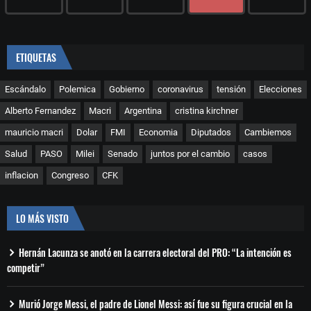
ETIQUETAS
Escándalo
Polemica
Gobierno
coronavirus
tensión
Elecciones
Alberto Fernandez
Macri
Argentina
cristina kirchner
mauricio macri
Dolar
FMI
Economia
Diputados
Cambiemos
Salud
PASO
Milei
Senado
juntos por el cambio
casos
inflacion
Congreso
CFK
LO MÁS VISTO
Hernán Lacunza se anotó en la carrera electoral del PRO: “La intención es
competir”
Murió Jorge Messi, el padre de Lionel Messi: así fue su figura crucial en la