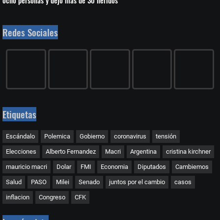
ocho personas y dejó más de 30 heridos
Redes Sociales
Etiquetas
Escándalo
Polemica
Gobierno
coronavirus
tensión
Elecciones
Alberto Fernandez
Macri
Argentina
cristina kirchner
mauricio macri
Dolar
FMI
Economia
Diputados
Cambiemos
Salud
PASO
Milei
Senado
juntos por el cambio
casos
inflacion
Congreso
CFK