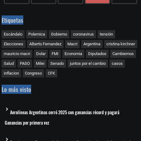
Etiquetas
Escándalo
Polemica
Gobierno
coronavirus
tensión
Elecciones
Alberto Fernandez
Macri
Argentina
cristina kirchner
mauricio macri
Dolar
FMI
Economia
Diputados
Cambiemos
Salud
PASO
Milei
Senado
juntos por el cambio
casos
inflacion
Congreso
CFK
Lo más visto
Aerolíneas Argentinas cerró 2025 con ganancias récord y pagará
Ganancias por primera vez