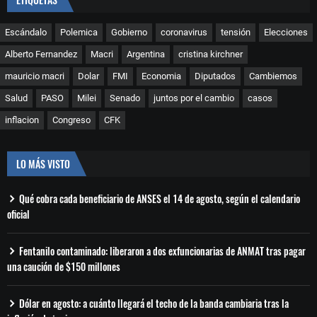
Escándalo
Polemica
Gobierno
coronavirus
tensión
Elecciones
Alberto Fernandez
Macri
Argentina
cristina kirchner
mauricio macri
Dolar
FMI
Economia
Diputados
Cambiemos
Salud
PASO
Milei
Senado
juntos por el cambio
casos
inflacion
Congreso
CFK
LO MÁS VISTO
Qué cobra cada beneficiario de ANSES el 14 de agosto, según el calendario
oficial
Fentanilo contaminado: liberaron a dos exfuncionarias de ANMAT tras pagar
una caución de $150 millones
Dólar en agosto: a cuánto llegará el techo de la banda cambiaria tras la