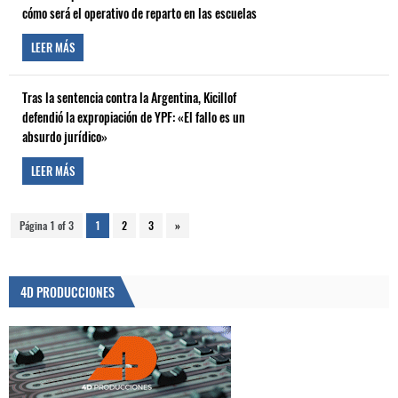
cómo será el operativo de reparto en las escuelas
LEER MÁS
Tras la sentencia contra la Argentina, Kicillof
defendió la expropiación de YPF: «El fallo es un
absurdo jurídico»
LEER MÁS
Página 1 of 3
1
2
3
»
4D PRODUCCIONES