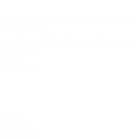
Pidieron la captura internacional de Fabián “Pepín”
Rodríguez Simón
El ex funcionario de Mauricio Macri está en Uruguay donde pidió
asilo como refugiado, en el marco de la causa que lo investiga por la
presunta mesa judicial. La jueza María Servini lo declaró en rebeldía
y pidió su detención.
Leer Más
4D Producciones
Seguinos