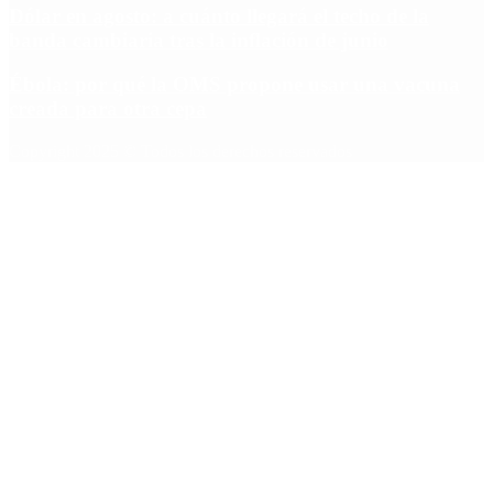
Dólar en agosto: a cuánto llegará el techo de la
banda cambiaria tras la inflación de junio
Ébola: por qué la OMS propone usar una vacuna
creada para otra cepa
Copyright 2025 © Todos los derechos reservados