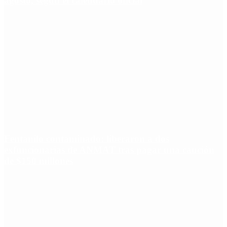
agosto, según el calendario oficial
Fentanilo contaminado: liberaron a dos
exfuncionarias de ANMAT tras pagar una caución
de $150 millones