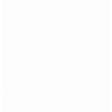
Etiquetas
Escándalo
Polemica
Gobierno
coronavirus
tensión
Elecciones
Alberto Fernandez
Macri
Argentina
cristina kirchner
mauricio macri
Dolar
FMI
Economia
Diputados
Cambiemos
Salud
PASO
Milei
Senado
juntos por el cambio
casos
inflacion
Congreso
CFK
Lo más visto
Qué cobra cada beneficiario de ANSES el 14 de
agosto, según el calendario oficial
Fentanilo contaminado: liberaron a dos
exfuncionarias de ANMAT tras pagar una caución
de $150 millones