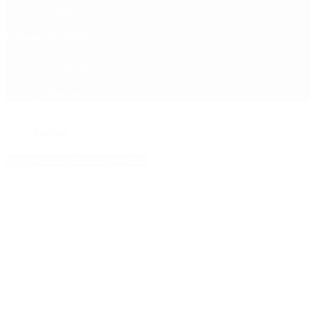
Política
Contactenos
8 de agosto, 2026
Economía
Sociedad
Quiénes Somos
Mundo
Inicio
>
Pedida
Etiquetas Archivadas: Pedida