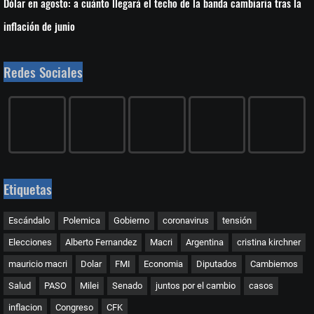
Dólar en agosto: a cuánto llegará el techo de la banda cambiaria tras la
inflación de junio
Redes Sociales
Etiquetas
Escándalo
Polemica
Gobierno
coronavirus
tensión
Elecciones
Alberto Fernandez
Macri
Argentina
cristina kirchner
mauricio macri
Dolar
FMI
Economia
Diputados
Cambiemos
Salud
PASO
Milei
Senado
juntos por el cambio
casos
inflacion
Congreso
CFK