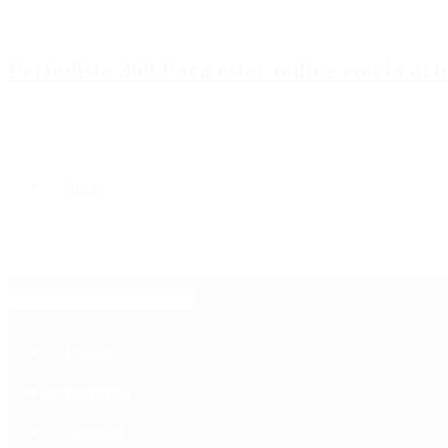
Periodista 360 Para estar online con la ac
Inicio
Destacado
Política
Contactenos
7 de agosto, 2026
Economía
Sociedad