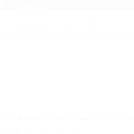
Mundo
Quiénes Somos
Inicio
>
pelea entre hinchas y jugadores de Vélez
Etiquetas Archivadas: pelea entre hinchas y jugadores de Vélez
Copa Argentina: el festejo de campeón de Central Cór
Hinchas y jugadores del «Fortín» se fueron a las piñas tras la derrota: 