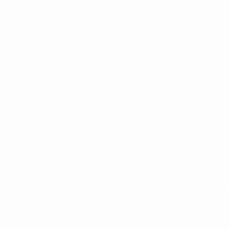
ntina
cristina kirchner
mauricio macri
Dolar
FMI
Economia
Diputados
Cambiemos
Salud
PAS