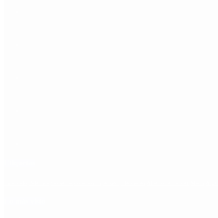
Etiquetas
Escándalo
Polemica
Gobierno
coronavirus
tensión
Elecciones
Alberto Fernandez
Macri
Arge
Lo más visto