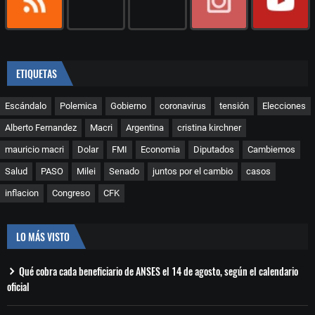
ETIQUETAS
Escándalo
Polemica
Gobierno
coronavirus
tensión
Elecciones
Alberto Fernandez
Macri
Argentina
cristina kirchner
mauricio macri
Dolar
FMI
Economia
Diputados
Cambiemos
Salud
PASO
Milei
Senado
juntos por el cambio
casos
inflacion
Congreso
CFK
LO MÁS VISTO
Qué cobra cada beneficiario de ANSES el 14 de agosto, según el calendario
oficial