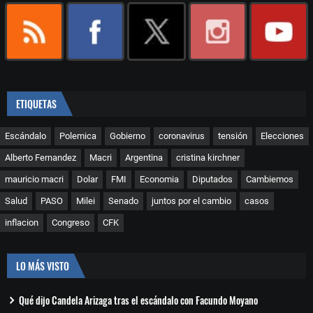
ETIQUETAS
Escándalo
Polemica
Gobierno
coronavirus
tensión
Elecciones
Alberto Fernandez
Macri
Argentina
cristina kirchner
mauricio macri
Dolar
FMI
Economia
Diputados
Cambiemos
Salud
PASO
Milei
Senado
juntos por el cambio
casos
inflacion
Congreso
CFK
LO MÁS VISTO
Qué dijo Candela Arizaga tras el escándalo con Facundo Moyano