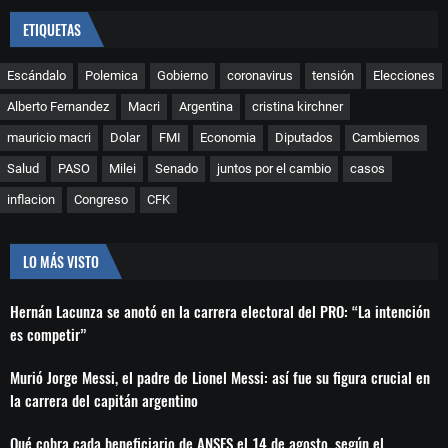
ETIQUETAS
Escándalo
Polemica
Gobierno
coronavirus
tensión
Elecciones
Alberto Fernandez
Macri
Argentina
cristina kirchner
mauricio macri
Dolar
FMI
Economia
Diputados
Cambiemos
Salud
PASO
Milei
Senado
juntos por el cambio
casos
inflacion
Congreso
CFK
LO MÁS VISTO
Hernán Lacunza se anotó en la carrera electoral del PRO: “La intención
es competir”
Murió Jorge Messi, el padre de Lionel Messi: así fue su figura crucial en
la carrera del capitán argentino
Qué cobra cada beneficiario de ANSES el 14 de agosto, según el