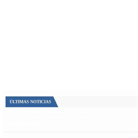
ÚLTIMAS NOTICIAS
Qué dijo Candela Arizaga tras el escándalo con
Facundo Moyano