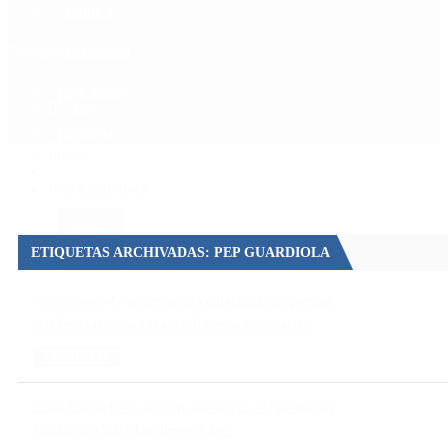
Política
Contactenos
7 de agosto, 2026
Economía
Sociedad
Quiénes Somos
Mundo
Inicio
>
Pep Guardiola
ETIQUETAS ARCHIVADAS: PEP GUARDIOLA
Pep Guardiola apareció en conferencia de prensa
con heridas en su cara: cuál fue su explicación
LEER MÁS
Liam Gallagher y un tuit sugestivo: «El mesías en
camino al club Manchester City»