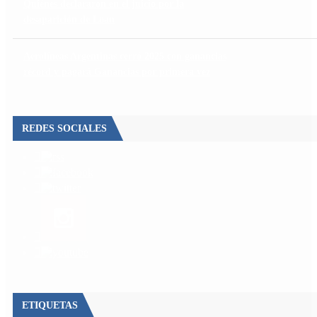
Quiénes declararon en el juicio por la
desaparición de Loan
Aerolíneas Argentinas cerró 2025 con ganancias
récord y pagará Ganancias por primera vez
REDES SOCIALES
ETIQUETAS