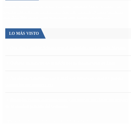
Escándalo
Polemica
Gobierno
coronavirus
tensión
Elecciones
Alberto Fernandez
Macri
Argentina
cristina kirchner
mauricio macri
Dolar
FMI
Economia
Diputados
Cambiemos
Salud
PASO
Milei
Senado
juntos por el cambio
casos
inflacion
Congreso
CFK
LO MÁS VISTO
Qué dijo Candela Arizaga tras el escándalo con Facundo Moyano
Quiénes declararon en el juicio por la desaparición de Loan
Aerolíneas Argentinas cerró 2025 con ganancias récord y pagará
Ganancias por primera vez
Desalojos exprés, expropiaciones y escrituras: las claves del proyecto
de propiedad privada del Gobierno
Copyright 2025 © Todos los derechos reservados