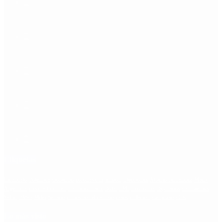
Etiquetas
Escándalo
Polemica
Gobierno
coronavirus
tensión
Elecciones
Alberto Fernandez
Macri
Argentina
cristina kirchner
mauricio macri
Dolar
FMI
Economia
Diputados
Cambiemos
Salud
PASO
Milei
Senado
juntos por el cambio
casos
inflacion
Congreso
CFK
Lo más visto