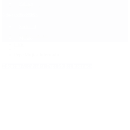
Política
Contactenos
8 de agosto, 2026
Economía
Sociedad
Quiénes Somos
Mundo
Inicio
>
Pepe Mujica internado
Etiquetas Archivadas: Pepe Mujica internado