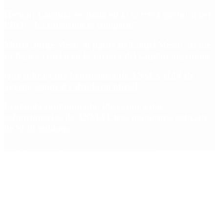
Hernán Lacunza se anotó en la carrera electoral del
PRO: “La intención es competir”
Murió Jorge Messi, el padre de Lionel Messi: así fue
su figura crucial en la carrera del capitán argentino
Qué cobra cada beneficiario de ANSES el 14 de
agosto, según el calendario oficial
Fentanilo contaminado: liberaron a dos
exfuncionarias de ANMAT tras pagar una caución
de $150 millones
Copyright 2025 © Todos los derechos reservados