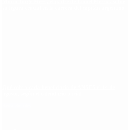
Murió Jorge Messi, el padre de Lionel Messi: así fue
su figura crucial en la carrera del capitán argentino
Qué cobra cada beneficiario de ANSES el 14 de
agosto, según el calendario oficial
Redes Sociales