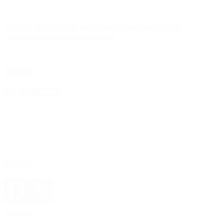
«Pepe» Mujica fue internado tras cumplir su
tratamiento contra el cáncer
El ex mandatario uruguayo se venía sometiendo a sesiones de
radioterapia desde mayo.
Leer Más
4D Producciones
Seguinos
Facebook