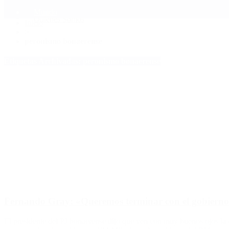
Mundo
Quiénes Somos
Inicio
>
peronismo bonaerense
Etiquetas Archivadas: peronismo bonaerense
Fernando Gray: «Queremos terminar con el gobierno d
El presidente del PJ bonaerense dijo que ven con muy buenos ojos la 