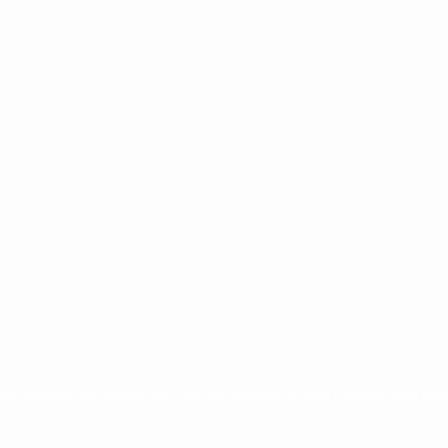
ntina
cristina kirchner
mauricio macri
Dolar
FMI
Economia
Diputados
Cambiemos
Salud
PAS