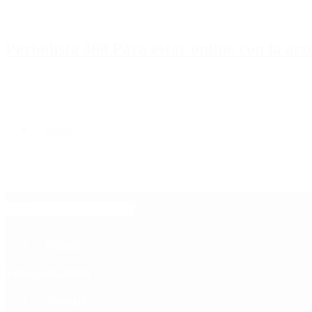
Periodista 360 Para estar online con la ac
Inicio
Destacado
Política
Contactenos
9 de agosto, 2026
Economía
Sociedad