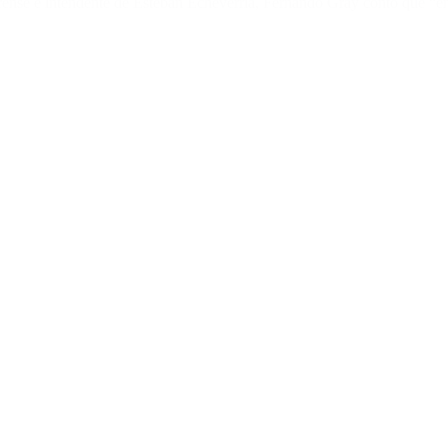
ense e intendente de Esteban Echeverría, Fernando Gray contó que “en