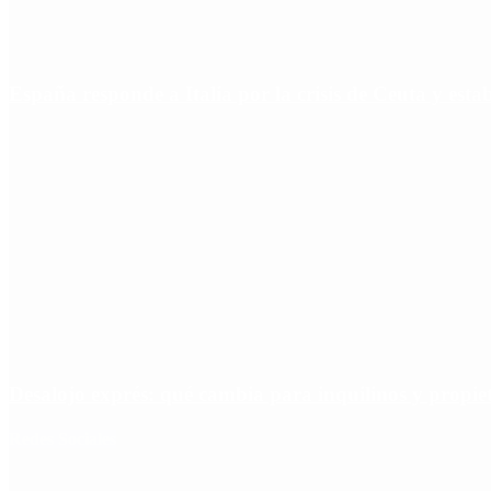
España responde a Italia por la crisis de Ceuta y estab
Desalojo exprés: qué cambia para inquilinos y propie
Redes Sociales