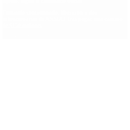
agosto, según el calendario oficial
Fentanilo contaminado: liberaron a dos
exfuncionarias de ANMAT tras pagar una caución
de $150 millones
Copyright 2025 © Todos los derechos reservados