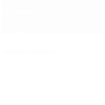
Política
Contactenos
8 de agosto, 2026
Economía
Sociedad
Quiénes Somos
Mundo
Inicio
>
persecución
Etiquetas Archivadas: persecución