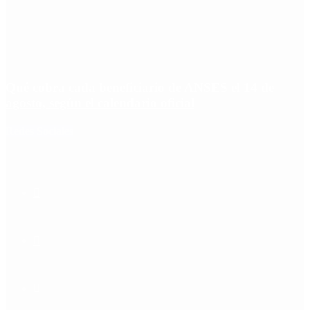
Qué cobra cada beneficiario de ANSES el 14 de
agosto, según el calendario oficial
Redes Sociales