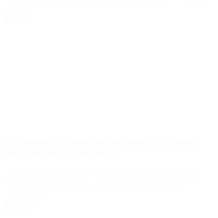
Además, sostuvo que hay una persecución y sentenció: “El objetivo
soy yo”.
Leer Más
La persiguió y asesinó de una puñalada en pleno
centro de Villa La Angostura
Bautista Quintriqueo, el agresor, fue apresado por turistas que lo
persiguieron unos metros tras concretar el femicidio. Guadalupe
Curual tenía 21 años y había denunciado al hombre en tres
oportunidades.
Leer Más