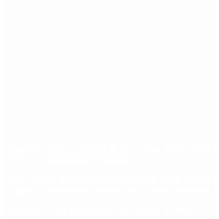
Etiquetas
Escándalo
Polemica
Gobierno
coronavirus
tensión
Elecciones
Alberto Fernandez
Macri
Argentina
cristina kirchner
mauricio macri
Dolar
FMI
Economia
Diputados
Cambiemos
Salud
PASO
Milei
Senado
juntos por el cambio
casos
inflacion
Congreso
CFK
Lo más visto
Hernán Lacunza se anotó en la carrera electoral del
PRO: “La intención es competir”
Murió Jorge Messi, el padre de Lionel Messi: así fue
su figura crucial en la carrera del capitán argentino
Qué cobra cada beneficiario de ANSES el 14 de