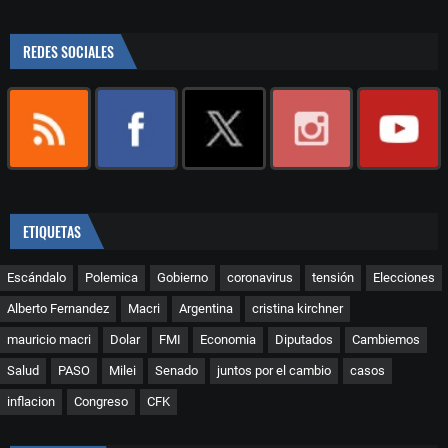
REDES SOCIALES
ETIQUETAS
Escándalo
Polemica
Gobierno
coronavirus
tensión
Elecciones
Alberto Fernandez
Macri
Argentina
cristina kirchner
mauricio macri
Dolar
FMI
Economia
Diputados
Cambiemos
Salud
PASO
Milei
Senado
juntos por el cambio
casos
inflacion
Congreso
CFK