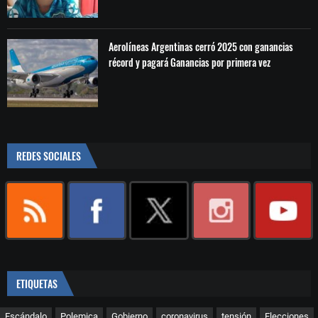
Aerolíneas Argentinas cerró 2025 con ganancias
récord y pagará Ganancias por primera vez
REDES SOCIALES
ETIQUETAS
Escándalo
Polemica
Gobierno
coronavirus
tensión
Elecciones