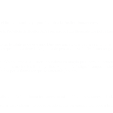
el fin del mundo» y apuntó contra la Justicia bonaerense.
e la Provincia de Buenos Aires rechazó los cuestionamientos por la pa
ciones legislativas de este año. Dijo que una victoria, la hará sentir “má
ios que todavía tiene la Argentina de pensar que si el oficialismo no ga
: “Yo no llamo a la Justicia, no influyo en ningún juez, pero la liberac
, que los medios los llamen y ellos expliquen”, fustigó. “Tampoco estoy
enidos por la última ley que se sancionó”, apuntó.
alismo en la Legislatura formamos un mismo bloque y votamos todas la
onas más valiosas, no por el partido al que pertenecen. Convoco a la ge