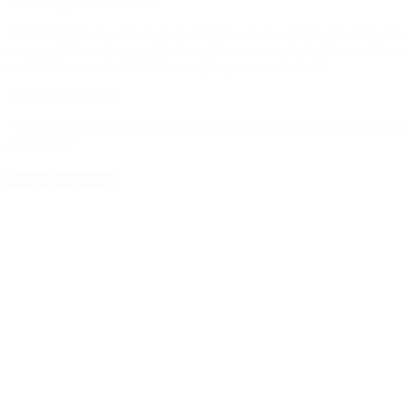
Sobre La paritaria docente:
“está bien” que sea una negociación que encabecen los gobernadores. “
marzo y el lunes tenemos nuestro primer acercamiento. Vamos a hacer
mes”. “El aumento del 18% es un piso, no es un techo”.
Sobre Elisa Carrió:
“Yo con ‘Lilita’ tengo muy buena relación. Creo que puede ayudar en
ayudar más”
Notas Destacadas