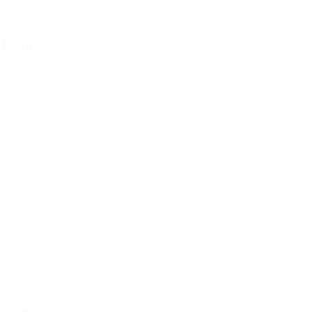
e Loan
rd y pagará Ganancias por primera vez