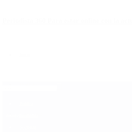
Periodista 360 Para estar online con la ac
Inicio
Destacado
Política
Contactenos
7 de agosto, 2026
Economía
Sociedad