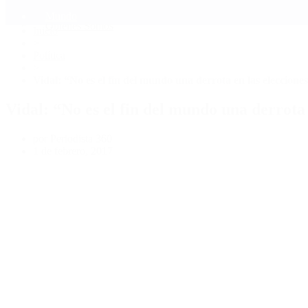
Mundo
Quiénes Somos
Inicio
>
Política
>
Vidal: “No es el fin del mundo una derrota en las elecciones 
Vidal: “No es el fin del mundo una derrota e
por Periodista 360
1 de febrero, 2017