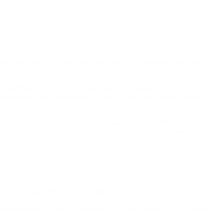
ritaria docente. «Hay muchas cosas que no me dejan dormir. Pero lo
s respaldada para dar” las “peleas” que lleva adelante. Pero también
na las elecciones intermedias se pone en juego su gobernabilidad»,
ión de los nueve policías fue una vergüenza. Estaría bien que los
 de acuerdo con la liberación de los que estaban al volante que
s cosas juntas. Me siento Cambiemos en la Provincia”.
nte para que trabaje, no porque milite o no milite en algún partido»