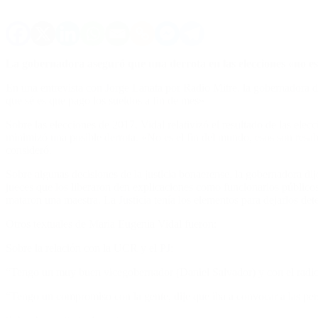
La gobernadora aseguró que una derrota en las elecciones «no es 
En una entrevista con Jorge Lanata por Radio Mitre, la gobernadora d
que sé es que pago los sueldos a fin de mes»
Sobre las elecciones de 2017, Vidal relativizó el resultado de las elec
minimizó una posible derrota. «No es el fin del mundo, esos son resab
consideró.
Sobre algunas decisiones de la justicia bonaerense, la gobernadora dijo
jueces que los liberaron den explicaciones como funcionarios públicos
mataron una maestra. La Justicia tenía los elementos para dejarlos det
Otros textuales de Maria Eugenia Vidal fueron:
Sobre la relación con la UCR y el PJ:
“Tengo un muy buen vicegobernador (Daniel Salvador) y con el radic
“Tengo un compromiso con la gente, dije que iba a convocar a las pers