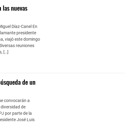
n las nuevas
Miguel Díaz-Canel En
 flamante presidente
ña, viajó este domingo
 diversas reuniones
, […]
 búsqueda de un
que convocarán a
 diversidad de
PJ por parte de la
residente José Luis