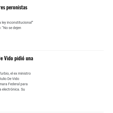
res peronistas
a ley inconstitucional”
: “No se dejen
De Vido pidió una
Turbio, el ex ministro
 Julio De Vido
ámara Federal para
ra electrónica. Su