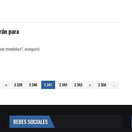
rán para
aber medidas”, aseguró
«
2.339
2.340
2.341
2.342
2.343
»
2.350
...
REDES SOCIALES