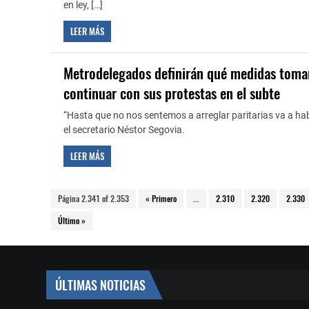
en ley, […]
LEER MÁS
Metrodelegados definirán qué medidas toma
continuar con sus protestas en el subte
“Hasta que no nos sentemos a arreglar paritarias va a h
el secretario Néstor Segovia.
LEER MÁS
Página 2.341 of 2.353
« Primero
...
2.310
2.320
2.330
Último »
ÚLTIMAS NOTICIAS