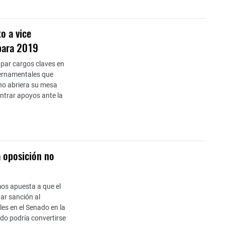
o a vice
 para 2019
par cargos claves en
ubernamentales que
no abriera su mesa
ontrar apoyos ante la
a oposición no
mos apuesta a que el
ar sanción al
les en el Senado en la
ado podría convertirse