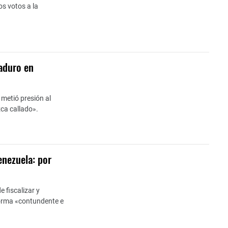
os votos a la
Maduro en
 metió presión al
zca callado».
enezuela: por
 fiscalizar y
 forma «contundente e