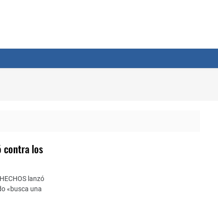
ó contra los
o HECHOS lanzó
tido «busca una