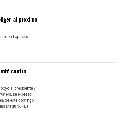
ligen al próximo
uro y el opositor
untó contra
apoyó al presidente y
 Waters, se expresó
ela de este domingo
colás Maduro. «La