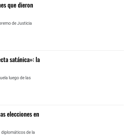
nes que dieron
upremo de Justicia
cta satánica»: la
uela luego de las
cas elecciones en
a diplomáticos de la