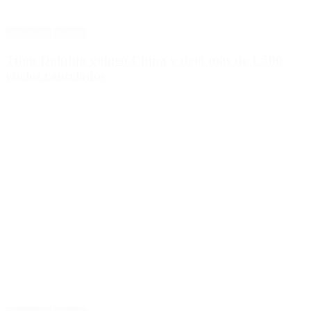
Destacado
Mundo
Tifón Dolphin golpeó China y dejó más de 1.500
vuelos cancelados