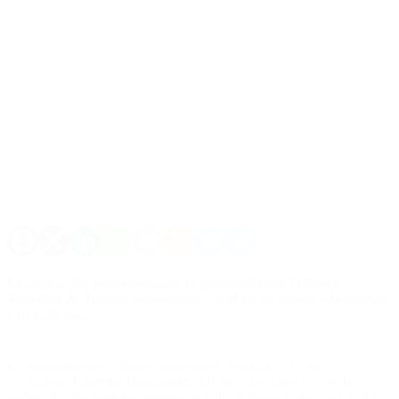
El análisis fue informado por la presidenta del Tribunal
Supremo de Justicia venezolano con el fin de buscar «la verdad
y la justicia».
La presidenta del Tribunal Supremo de Justicia (TSJ) de
Venezuela
,
Caryslia Rodríguez,
informó hoy jueves sobre la
realización del
peritaje técnico
de todo el material electoral de los