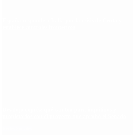
España responde a Italia por la crisis de Ceuta y
establece controles fronterizos
Desalojo exprés: qué cambia para inquilinos y
propietarios con el proyecto que aprobó el Senado
Redes Sociales