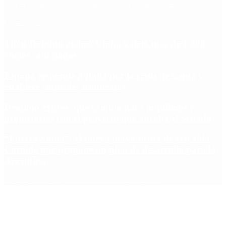
Salud
PASO
Milei
Senado
juntos por el cambio
casos
inflacion
Congreso
CFK
Lo más visto
Tifón Dolphin golpeó China y dejó más de 1.500
vuelos cancelados
España responde a Italia por la crisis de Ceuta y
establece controles fronterizos
Desalojo exprés: qué cambia para inquilinos y
propietarios con el proyecto que aprobó el Senado
“Fuerza Suma”: el nuevo movimiento de Osvaldo
Cornide que propone un plan de desarrollo para la
Argentina
Copyright 2025 © Todos los derechos reservados