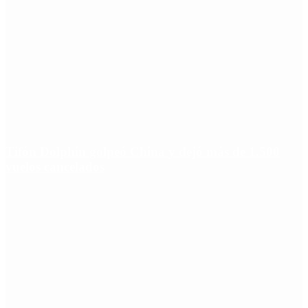
Tifón Dolphin golpeó China y dejó más de 1.500
vuelos cancelados