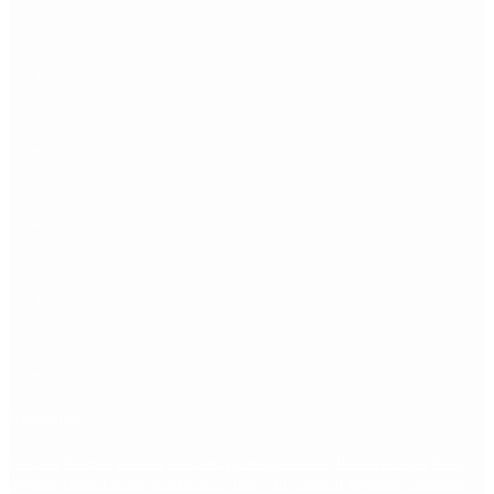
Etiquetas
Escándalo
Polemica
Gobierno
coronavirus
tensión
Elecciones
Alberto Fernandez
Macri
Argentina
cristina kirchner
mauricio macri
Dolar
FMI
Economia
Diputados
Cambiemos