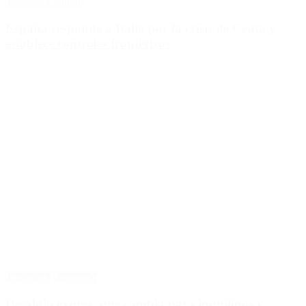
Destacado
Mundo
España responde a Italia por la crisis de Ceuta y
establece controles fronterizos
Destacado
Economía
Desalojo exprés: qué cambia para inquilinos y