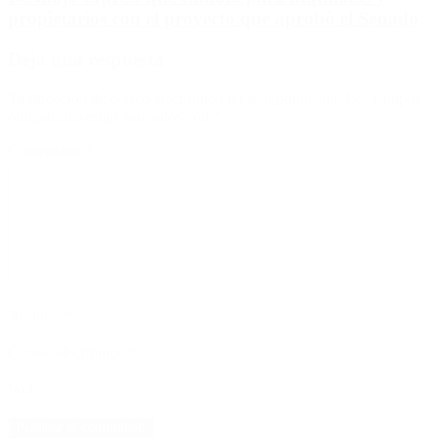
propietarios con el proyecto que aprobó el Senado
Deja una respuesta
Tu dirección de correo electrónico no será publicada.
Los campos
obligatorios están marcados con
*
Comentario
*
Nombre
*
Correo electrónico
*
Web