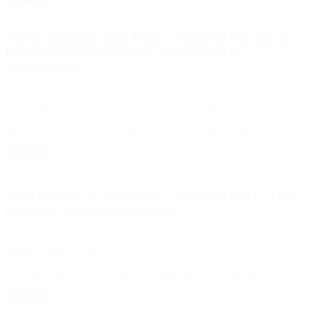
Fuerte discusión entre Petri y Villarruel por una de
las propuestas de Bullrich: «No defiendas
delincuentes»
La libertaria advirtió que intervenir las llamadas de los presos con
sus abogados «es ilegal» y el dirigente de JxC la cruzó: «Los narcos
te aplauden, seguro que así ganan unos votos en los penales». La
iniciativa en materia de Seguridad de la candidata presidencial de
Juntos por el Cambio (JxC) Patricia Bullrich, para realizar […]
Leer Más
Milei incluiría a «peronistas y gente del PRO» a un
hipotético equipo de Gobierno
El candidato presidencial de LLA auguró que «se va a romper el
sistema político como existe hoy» y que «va a haber un
reordenamiento entre los que quieren ir por las ideas de la libertad y
los colectivistas». El candidato presidencial de La Libertad Avanza
(LLA), Javier Milei, afirmó que de resultar electo no tendría […]
Leer Más