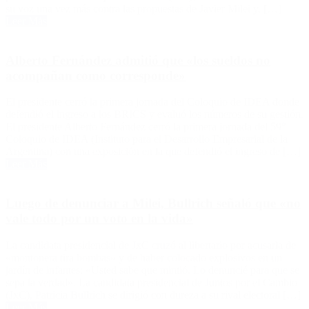
su voz una vez más contra las propuestas de Javier Milei y, […]
Leer Más
Alberto Fernández admitió que «los sueldos no
acompañan como corresponde»
El presidente cerró la primera jornada del Coloquio de IDEA donde
defendió el ingreso a los BRICS y evaluó los números de su gestión.
El presidente Alberto Fernández cerró la primera jornada del 59°
Coloquio de IDEA (Instituto para el Desarrollo Empresarial de la
Argentina) con una exposición en la que defendió el ingreso de […]
Leer Más
Luego de denunciar a Milei, Bullrich señaló que «no
vale todo por un voto en la vida»
La candidata presidencial de JxC cruzó al libertario por acusarla de
«montonera tira bombas» y de haber colocado explosivos en un
jardín de infantes: «Usted sabe que mintió. Lo denuncié para que se
sepa la verdad». La candidata presidencial de Juntos por el Cambio
(JxC), Patricia Bullrich se dirigió con dureza a su rival electoral […]
Leer Más