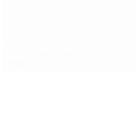
Quiénes declararon en el juicio por la desaparición
de Loan
Aerolíneas Argentinas cerró 2025 con ganancias
récord y pagará Ganancias por primera vez
Desalojos exprés, expropiaciones y escrituras: las
claves del proyecto de propiedad privada del
Gobierno
Copyright 2025 © Todos los derechos reservados