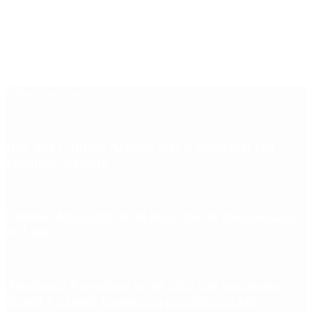
Últimas noticias
Qué dijo Candela Arizaga tras el escándalo con
Facundo Moyano
Quiénes declararon en el juicio por la desaparición
de Loan
Aerolíneas Argentinas cerró 2025 con ganancias
récord y pagará Ganancias por primera vez