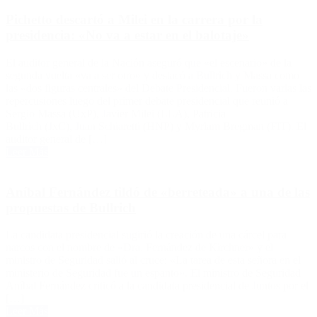
Pichetto descartó a Milei en la carrera por la
presidencia: «No va a estar en el balotaje»
El auditor general de la Nación aseguró que «el escenario» de la
segunda vuelta «va a ser otro» y destacó a Bullrich y Massa como
las «dos figuras centrales» del Debate Presidencial. Fueron varias las
repercusiones luego del primer debate presidencial que reunió a
Sergio Massa (UxP), Javier Milei (LLA), Patricia
Bullrich (JxC), Juan Schiaretti (HNP) y Myriam Bregman (FIT). El
auditor general de […]
Leer Más
Aníbal Fernández tildó de «berreteada» a una de las
propuestas de Bullrich
La candidata presidencial sugirió la creación de una cárcel para
narcos con el nombre de «Dra. Fernández de Kirchner» y el
ministro de Seguridad salió al cruce: «La tarea de esta señora en el
ministerio de Seguridad fue un espanto». El ministro de Seguridad
Aníbal Fernández criticó a la candidata presidencial de Juntos por el
[…]
Leer Más