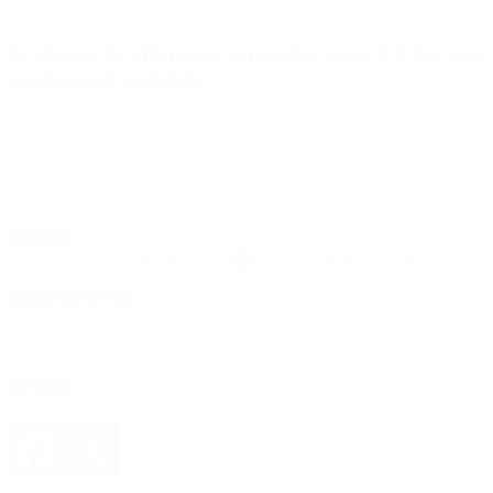
El elegido de Milei para comandar el BCRA durante
un eventual mandato
El candidato presidencial de LLA reveló quien sería el titular y qué
función cumpliría el ente monetario si llega a ganar las elecciones.
El candidato presidencial de La Libertad Avanza (LLA), Javier
Milei, confirmó a Emilio Ocampo como su futuro presidente del
Banco Central de la República Argentina si consigue imponerse en
las elecciones. «Emilio […]
Leer Más
Página 10 of 120
« Primero
...
«
8
9
10
11
12
»
20
30
40
...
Último »
4D Producciones
Seguinos