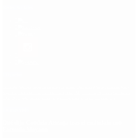
Redes Sociales
Etiquetas
Escándalo
Polemica
Gobierno
coronavirus
tensión
Elecciones
Alberto Fernandez
Macri
Argentina
cristina kirchner
mauricio macri
Dolar
FMI
Economia
Diputados
Cambiemos
Salud
PASO
Milei
Senado
juntos por el cambio
casos
inflacion
Congreso
CFK
Lo más visto
Qué dijo Candela Arizaga tras el escándalo con
Facundo Moyano