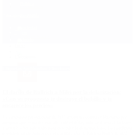
Política
Contactenos
7 de agosto, 2026
Economía
Sociedad
Quiénes Somos
Mundo
Inicio
>
Elecciones
Etiquetas Archivadas: Elecciones
El dardo de Bullrich a Milei por la dolarización:
«Con su propuesta te destruye el bolsillo y te
encarece los precios»
La candidata presidencial de JxC arremetió contra el libertario por
asegurar que «cuanto más alto esté el dólar, más fácil será dolarizar»
y arrojó: «No vale todo para defender la dolarización». La candidata
presidencial de Juntos por el Cambio (JxC), Patricia Bullrich, alzó