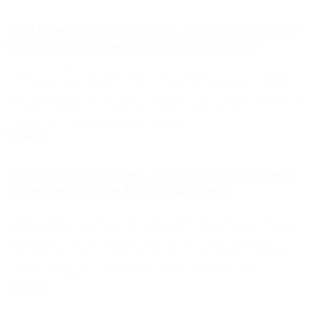
«Son leyes ridículas»: Bullrich anticipó que anulará
normas laborales por decreto si es presidenta
«Hago un DNU y te las derogo en dos minutos, no te preocupes, yo
voy a salvar a las pymes y no voy a dejar que las maten», afirmó
ante la posibilidad de no reunir consenso en el Congreso durante un
eventual mandato. La candidata presidencial de Juntos por el
Cambio (JxC), Patricia Bullrich, mostró […]
Leer Más
Tras la victoria de Zdero, Capitanich señaló que le
«preocupa ver cómo llegar a fin de mes»
El gobernador de Chaco anunció que dejará la política: «A partir del
10 de diciembre tengo que buscar trabajo», afirmó. Fuertes noticias
llegan desde el norte argentino luego de que Jorge Capitanich,
gobernador de Chaco que perdió las elecciones frente al candidato
Leandro Zdero (JxC), anunciara el fin de su carrera como
funcionario público. «A […]
Leer Más