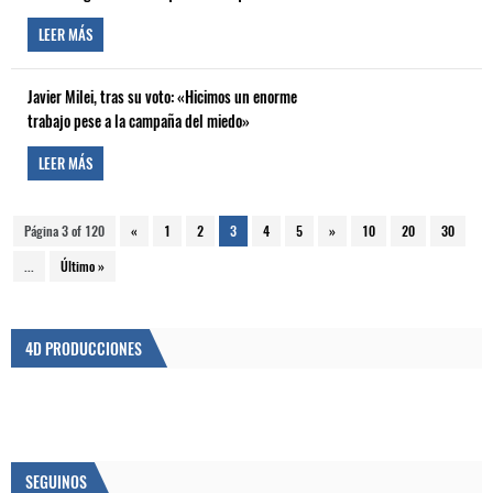
LEER MÁS
Javier Milei, tras su voto: «Hicimos un enorme
trabajo pese a la campaña del miedo»
LEER MÁS
Página 3 of 120
«
1
2
3
4
5
»
10
20
30
...
Último »
4D PRODUCCIONES
SEGUINOS