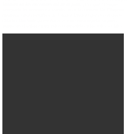
Maduro en las elecciones del 28 de julio
. ¿Por qué? Porque
Venezuela les pertenece a ustedes, no a la corporación
Chevron
(multinacional energética de Estados Unidos) que es con quien
(María) Machado quiere hacer el trato para regalar su país»
,
manifestó el artista en un video compartido en las redes sociales.