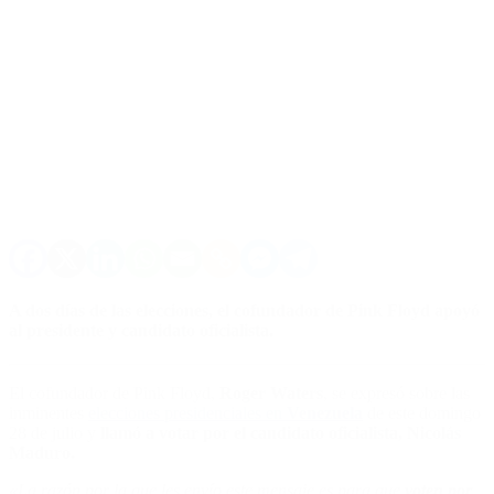
A dos días de las elecciones, el cofundador de Pink Floyd apoyó
al presidente y candidato oficialista.
El cofundador de Pink Floyd,
Roger Waters
, se expresó sobre las
inminentes
elecciones presidenciales en
Venezuela
de este domingo
28 de julio y
llamó a votar por el candidato oficialista, Nicolás
Maduro.
«La razón por la que les envío este mensaje es para que
voten por