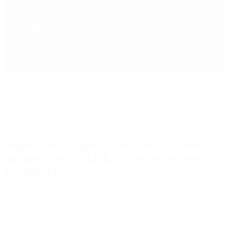
Política
Contactenos
8 de agosto, 2026
Economía
Sociedad
Quiénes Somos
Mundo
Inicio
>
Sin categoría
>
Roger Waters pidió que voten a Maduro y apuntó contra
Machado: «Quiere regalar Venezuela»
Roger Waters pidió que voten a Maduro y
apuntó contra Machado: «Quiere regalar
Venezuela»
por PERIODISTA 360
26 de julio, 2024