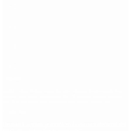
Etiquetas
Escándalo
Polemica
Gobierno
coronavirus
tensión
Elecciones
Alberto Fernandez
Macri
Argentina
cristina kirchner
mauricio macri
Dolar
FMI
Economia
Diputados
Cambiemos
Salud
PASO
Milei
Senado
juntos por el cambio
casos
inflacion
Congreso
CFK
Lo más visto
Hernán Lacunza se anotó en la carrera electoral del
PRO: “La intención es competir”