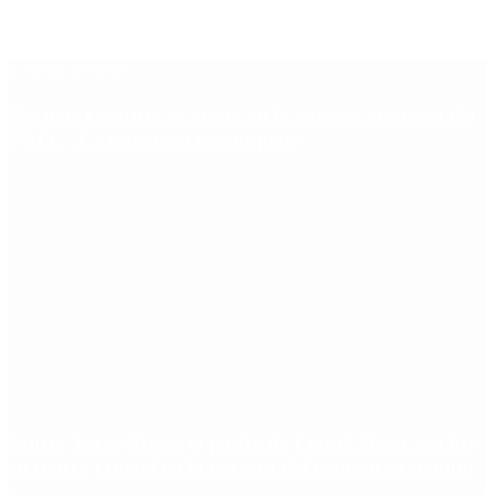
Últimas noticias
Hernán Lacunza se anotó en la carrera electoral del
PRO: “La intención es competir”
Murió Jorge Messi, el padre de Lionel Messi: así fue
su figura crucial en la carrera del capitán argentino