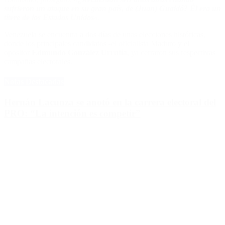
sufrieron un ataque en su gran país, de (Juan) Guaidó? Él era un
títere de los Estados Unidos
«.
Venezuela se encuentra a dos días de unas elecciones históricas,
donde los principales candidatos -el oficialista Maduro y el
opositor
Edmundo González Urrutia
, ya cerraron sus respectivas
campañas electorales.
Notas Destacadas
Hernán Lacunza se anotó en la carrera electoral del
PRO: “La intención es competir”