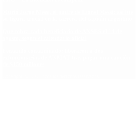
Murió Jorge Messi, el padre de Lionel Messi: así fue
su figura crucial en la carrera del capitán argentino
Qué cobra cada beneficiario de ANSES el 14 de
agosto, según el calendario oficial
Fentanilo contaminado: liberaron a dos
exfuncionarias de ANMAT tras pagar una caución
de $150 millones
Copyright 2025 © Todos los derechos reservados