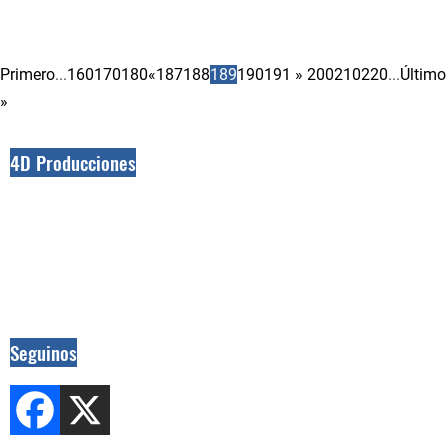
Primero
...
160
170
180
«
187
188
189
190
191
»
200
210
220
...
Último
»
4D Producciones
Seguinos