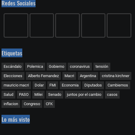
Redes Sociales
Etiquetas
Escándalo
Polemica
Gobierno
coronavirus
tensión
Elecciones
Alberto Fernandez
Macri
Argentina
cristina kirchner
mauricio macri
Dolar
FMI
Economia
Diputados
Cambiemos
Salud
PASO
Milei
Senado
juntos por el cambio
casos
inflacion
Congreso
CFK
Lo más visto