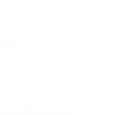
«Con una Justicia así, olvidémonos de Loan», la
dura crítica de Burlando a la jueza Pozzer Penzo
Para el abogado de la familia del niño desaparecido, la magistrada
carece de «coraje, voluntad y ganas» y hasta la acuso de ser
«cómplice».
Leer Más
Juegos Olímpicos de París 2024: Snoop Dogg llevó
la llama olímpica y se volvió viral