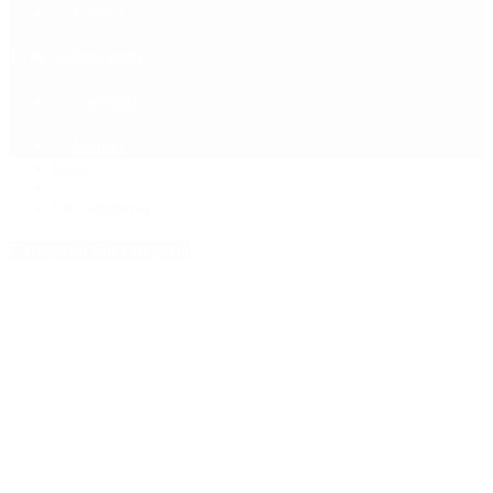
Política
Contactenos
10 de agosto, 2026
Economía
Sociedad
Quiénes Somos
Mundo
Inicio
>
Sin categoría
Categoría:
Sin categoría