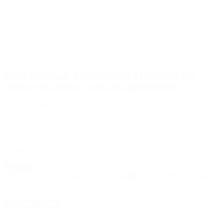
Desde San Juan, Milei respaldó a Pettovello por
«liderar esta lucha» contra el analfabetismo
En un acto junto al gobernador Marcelo Orrego, el presidente
detalló el Plan Nacional de Alfabetización que aplicará en el sistema
educativo. El presidente Javier Milei presentó el Plan Nacional de
Alfabetización en la provincia de San Juan, junto al
gobernador Marcelo Orrego, y respaldó a la ministra de Capital
Humano, Sandra Pettovello, en plena crisis del área. En su
exposición, […]
Leer Más
Página 30 of 106
« Primero
...
10
20
«
28
29
30
31
32
»
40
50
60
...
Último
»
4D Producciones