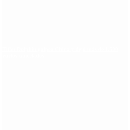
Tifón Dolphin golpeó China y dejó más de 1.500
vuelos cancelados