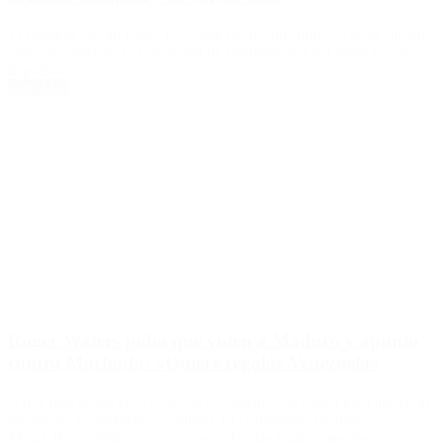
El cantante de rap paseó por Saint Denis, un suburbio de la capital
francesa, antes de la ceremonia de inauguración del mega evento
deportivo.
Leer Más
Roger Waters pidió que voten a Maduro y apuntó
contra Machado: «Quiere regalar Venezuela»
A dos días de las elecciones, el cofundador de Pink Floyd apoyó al
presidente y candidato oficialista. El cofundador de Pink
Floyd, Roger Waters, se expresó sobre las inminentes elecciones