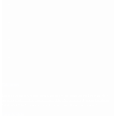
Etiquetas
Escándalo
Polemica
Gobierno
coronavirus
tensión
Elecciones
Alberto Fernandez
Macri
Argentina
cristina kirchner
mauricio macri
Dolar
FMI
Economia
Diputados
Cambiemos
Salud
PASO
Milei
Senado
juntos por el cambio
casos
inflacion
Congreso
CFK
Lo más visto