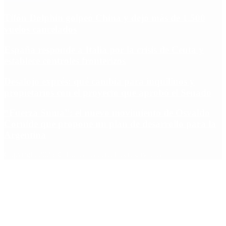
Tifón Dolphin golpeó China y dejó más de 1.500
vuelos cancelados
España responde a Italia por la crisis de Ceuta y
establece controles fronterizos
Desalojo exprés: qué cambia para inquilinos y
propietarios con el proyecto que aprobó el Senado
“Fuerza Suma”: el nuevo movimiento de Osvaldo
Cornide que propone un plan de desarrollo para la
Argentina
Copyright 2025 © Todos los derechos reservados