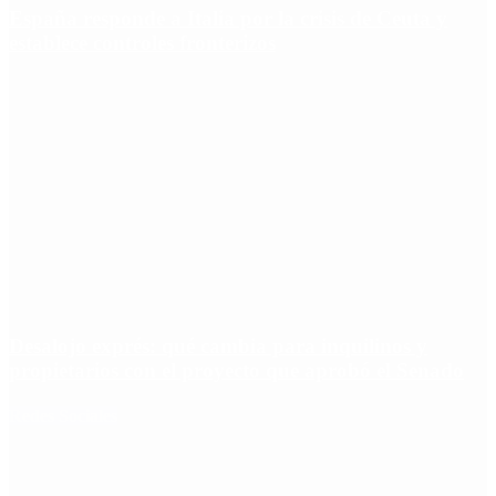
España responde a Italia por la crisis de Ceuta y
establece controles fronterizos
Desalojo exprés: qué cambia para inquilinos y
propietarios con el proyecto que aprobó el Senado
Redes Sociales