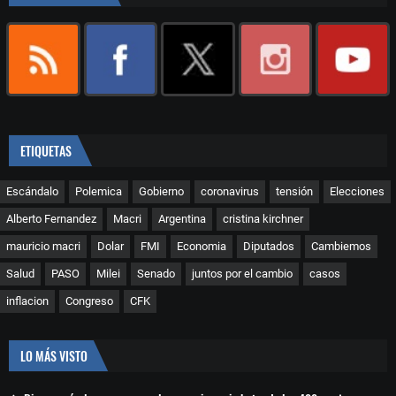
ETIQUETAS
Escándalo
Polemica
Gobierno
coronavirus
tensión
Elecciones
Alberto Fernandez
Macri
Argentina
cristina kirchner
mauricio macri
Dolar
FMI
Economia
Diputados
Cambiemos
Salud
PASO
Milei
Senado
juntos por el cambio
casos
inflacion
Congreso
CFK
LO MÁS VISTO