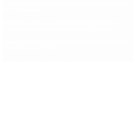
exfuncionarias de ANMAT tras pagar una caución
de $150 millones
Dólar en agosto: a cuánto llegará el techo de la
banda cambiaria tras la inflación de junio
Ébola: por qué la OMS propone usar una vacuna
creada para otra cepa
Copyright 2025 © Todos los derechos reservados