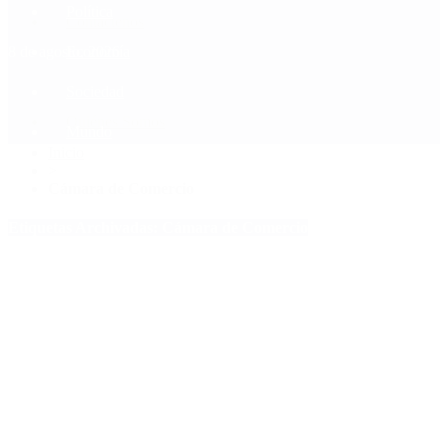
Política
Contactenos
8 de agosto, 2026
Economía
Sociedad
Quiénes Somos
Mundo
Inicio
>
Cámara de Comercio
Etiquetas Archivadas: Cámara de Comercio