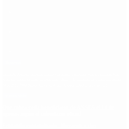
Etiquetas
Escándalo
Polemica
Gobierno
coronavirus
tensión
Elecciones
Alberto Fernandez
Macri
Argentina
cristina kirchner
mauricio macri
Dolar
FMI
Economia
Diputados
Cambiemos
Salud
PASO
Milei
Senado
juntos por el cambio
casos
inflacion
Congreso
CFK
Lo más visto
Qué cobra cada beneficiario de ANSES el 14 de
agosto, según el calendario oficial
Fentanilo contaminado: liberaron a dos