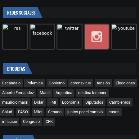
REDES SOCIALES
ETIQUETAS
Escándalo
Polemica
Gobierno
coronavirus
tensión
Elecciones
Alberto Fernandez
Macri
Argentina
cristina kirchner
mauricio macri
Dolar
FMI
Economia
Diputados
Cambiemos
Salud
PASO
Milei
Senado
juntos por el cambio
casos
inflacion
Congreso
CFK