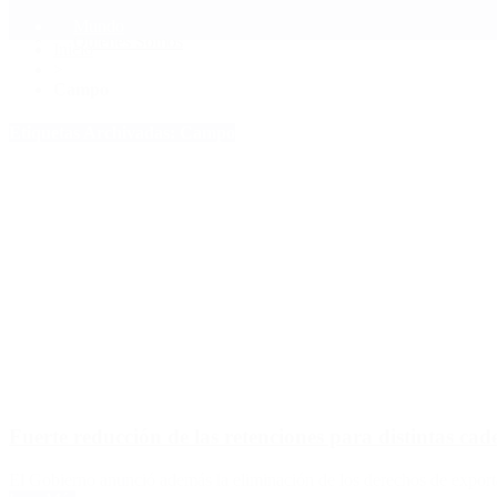
Mundo
Quiénes Somos
Inicio
>
Campo
Etiquetas Archivadas: Campo
Fuerte reducción de las retenciones para distintas cad
El Gobierno anunció además la eliminación de los derechos de exporta