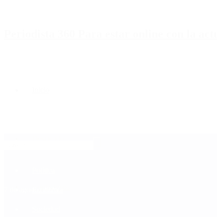
Periodista 360 Para estar online con la ac
Inicio
Destacado
Política
Contactenos
7 de agosto, 2026
Economía
Sociedad