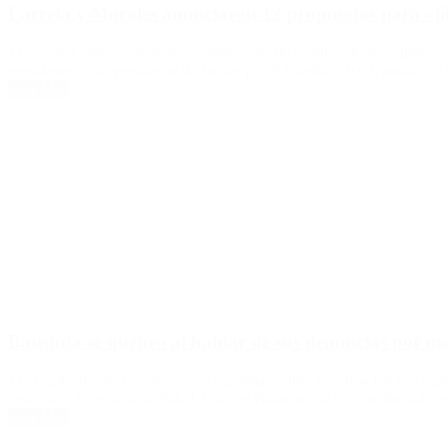
Larreta y Morales anunciaron 12 propuestas para «lib
El jefe de Gobierno porteño prometió que de resultar electo «elimina
presidente y vicepresidente de Juntos por el Cambio (JxC), anunció 12
Leer Más
Batistuta se quebró al hablar de sus denuncias por ma
El ex goleador de la Selección Argentina recibió la acusación por par
Selección Argentina de fútbol, Gabriel Batistuta, se vio involucrado e
Leer Más