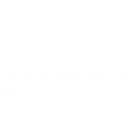
Leer Más
Bullrich lanzó sus propuestas para el campo: «Quer
El paquete de medidas para una eventual gestión incluirían la eliminac
sus propuestas para dar impulso al campo con fuerte hincapié en la qui
Leer Más