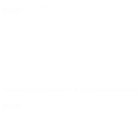
El ministro de Agricultura sostuvo que la exportación de carne “no pod
Leer Más
Medidas de “alto impacto”, la clave a la que apunta 
Jubilaciones anticipadas, facilidades para el blanqueo de personal do
Leer Más