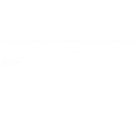
El guiño al campo de los precandidatos presidenciale
Quita del cepo cambiario, rebaja y eliminación de retenciones fueron a
ExpoRural2023 en el marco de un debate con foco en el campo, sector
Leer Más