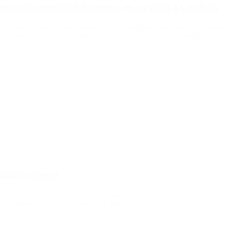
erar el potencial del campo» en su visita a Córdoba
rá las retenciones» y «unificará el tipo de cambio en un año». La fórm
 propuestas durante su visita a Río Cuarto, Córdoba, destinadas al sec
ltrato laboral
te del secretario de la UATRE, se mostró conmovido y confesó que está 
n las últimas horas en la polémica situada alrededor […]