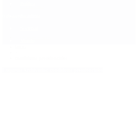
Política
Contactenos
6 de agosto, 2026
Economía
Sociedad
Quiénes Somos
Mundo
Inicio
>
candidatos presidenciales
Etiquetas Archivadas: candidatos presidenciales