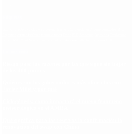
Etiquetas
Escándalo
Polemica
Gobierno
coronavirus
tensión
Elecciones
Alberto Fernandez
Macri
Argentina
cristina kirchner
mauricio macri
Dolar
FMI
Economia
Diputados
Cambiemos
Salud
PASO
Milei
Senado
juntos por el cambio
casos
inflacion
Congreso
CFK
Lo más visto
Riesgo país: las razones por las que sigue sin bajar
de los 400 puntos
Quiénes son los gobernadores más alineados con
Javier Milei y por qué
Ciclogénesis: cómo impactará el nuevo fenómeno
meteorológico en el AMBA
Qué significa para las reservas la confirmación la
renovación del swap con China