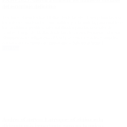
PASO 2023: dieron a conocer los números oficiales
del escrutinio definitivo
Los datos obtenidos tras 18 días desde las elecciones primarias son
los únicos considerados como válidos por la Justicia, para establecer
los candidatos presidenciales habilitados para las generales de
octubre. Luego de 18 días desde las elecciones Primarias, Abiertas,
Simultáneas y Obligatorias (PASO), se conocieron los resultados
oficiales del escrutinio definitivo que señaló un achique […]
Leer Más
Andres «Cuervo» Larroque: «Cristina es la
dirigente más importante, pero no la única»