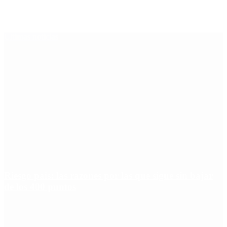
Últimas noticias
Riesgo país: las razones por las que sigue sin bajar
de los 400 puntos