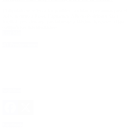
El diputado se refirió a los posibles candidatos peronistas para el
2019, nombró a Rossi, Capitanich, Alberto Rodríguez Saá y
Kicillof, pero descartó parcialmente a Máximo Kirchner: «Hay
compañeros más instalados».
Leer Más
4D Producciones
Seguinos
Facebook