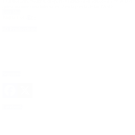
El actual gobernador le despejó el camino a su antecesor y rival, con
quien mantuvo una interna feroz en la previa de las PASO.
Leer Más
Página 1 of 2
1
2
»
4D Producciones
Seguinos
Facebook