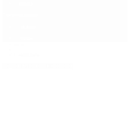
Política
Contactenos
7 de agosto, 2026
Economía
Sociedad
Quiénes Somos
Mundo
Inicio
>
Candidatura
Etiquetas Archivadas: Candidatura