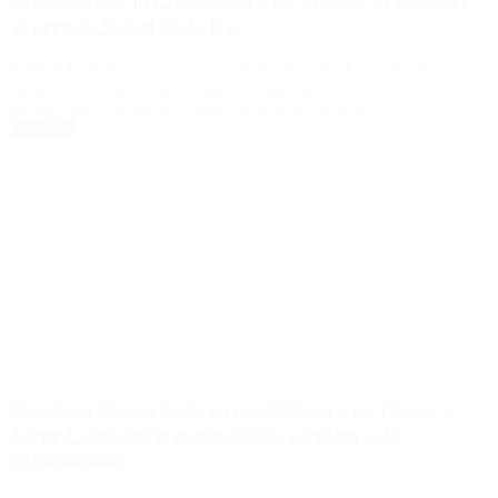
Oficializaron la candidatura de Alberto Fernández
al premio Nobel de la Paz
El Presidente de la Nación es considerado entre los aspirantes por su
«actitud decidida y valiente que permitió salvar la vida» de Evo
Morales tras el golpe de Estado en Bolivia, en 2019.
Leer Más
Domingo Peppo bajó su candidatura en Chaco y
Jorge Capitanich se encamina a volver a la
gobernación