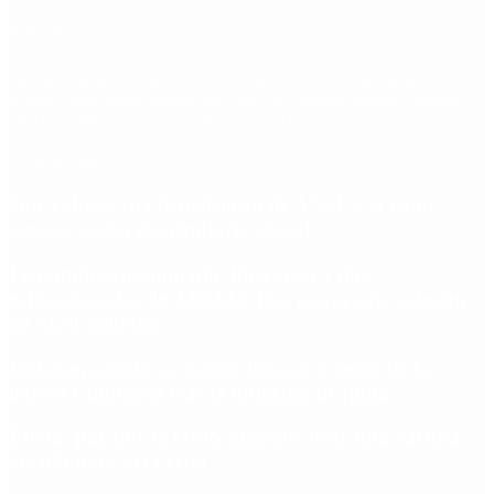
Etiquetas
Escándalo
Polemica
Gobierno
coronavirus
tensión
Elecciones
Alberto Fernandez
Macri
Argentina
cristina kirchner
mauricio macri
Dolar
FMI
Economia
Diputados
Cambiemos
Salud
PASO
Milei
Senado
juntos por el cambio
casos
inflacion
Congreso
CFK
Lo más visto
Qué cobra cada beneficiario de ANSES el 14 de
agosto, según el calendario oficial
Fentanilo contaminado: liberaron a dos
exfuncionarias de ANMAT tras pagar una caución
de $150 millones
Dólar en agosto: a cuánto llegará el techo de la
banda cambiaria tras la inflación de junio
Ébola: por qué la OMS propone usar una vacuna
creada para otra cepa