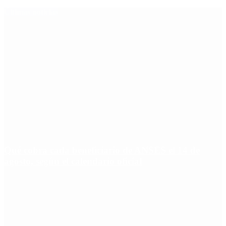
Últimas noticias
Qué cobra cada beneficiario de ANSES el 14 de
agosto, según el calendario oficial