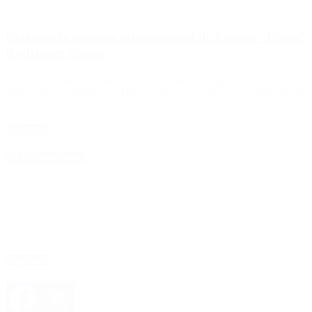
Pidieron la captura internacional de Fabián “Pepín”
Rodríguez Simón
El ex funcionario de Mauricio Macri está en Uruguay donde pidió
asilo como refugiado, en el marco de la causa que lo investiga por la
presunta mesa judicial. La jueza María Servini lo declaró en rebeldía
y pidió su detención.
Leer Más
4D Producciones
Seguinos