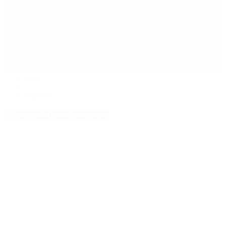
Política
Contactenos
6 de agosto, 2026
Economía
Sociedad
Quiénes Somos
Mundo
Inicio
>
captura
Etiquetas Archivadas: captura