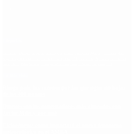
Etiquetas
Escándalo
Polemica
Gobierno
coronavirus
tensión
Elecciones
Alberto Fernandez
Macri
Argentina
cristina kirchner
mauricio macri
Dolar
FMI
Economia
Diputados
Cambiemos
Salud
PASO
Milei
Senado
juntos por el cambio
casos
inflacion
Congreso
CFK
Lo más visto
Riesgo país: las razones por las que sigue sin bajar
de los 400 puntos
Quiénes son los gobernadores más alineados con
Javier Milei y por qué
Ciclogénesis: cómo impactará el nuevo fenómeno
meteorológico en el AMBA