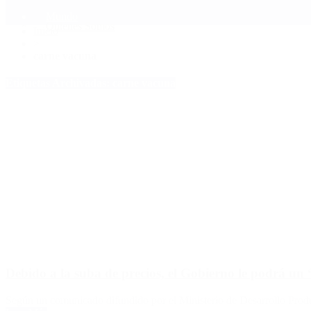
Mundo
Quiénes Somos
Inicio
>
carne vacuna
Etiquetas Archivadas: carne vacuna
Debido a la suba de precios, el Gobierno le podrá un 
Según un comunicado difundido por el Ministerio de Desarrollo Product