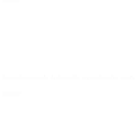
Leer Más
Acuerdo renovado: habrá ocho cortes de carne vacuna
Hasta el 15 de abril los cortes mantendrán precios rebajados respect
Leer Más