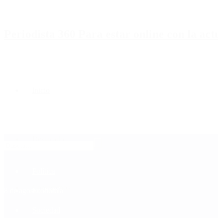
Periodista 360 Para estar online con la ac
Inicio
Destacado
Política
Contactenos
8 de agosto, 2026
Economía
Sociedad