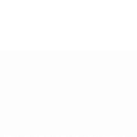
u figura crucial en la carrera del capitán argentino