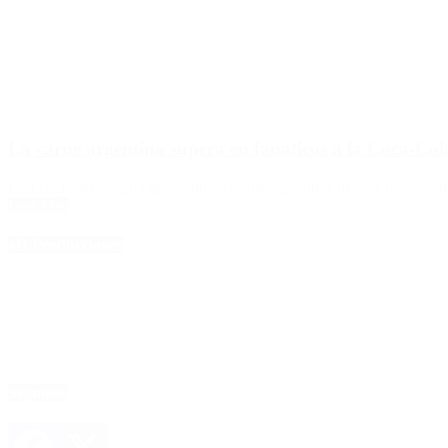
La carne argentina supera en fanáticos a la Coca-Col
Una encuesta asegura que también es más que otras marcas reconocid
Leer Más
4D Producciones
Seguinos