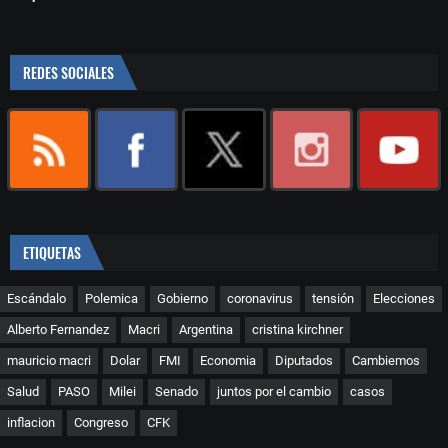
REDES SOCIALES
ETIQUETAS
Escándalo
Polemica
Gobierno
coronavirus
tensión
Elecciones
Alberto Fernandez
Macri
Argentina
cristina kirchner
mauricio macri
Dolar
FMI
Economia
Diputados
Cambiemos
Salud
PASO
Milei
Senado
juntos por el cambio
casos
inflacion
Congreso
CFK