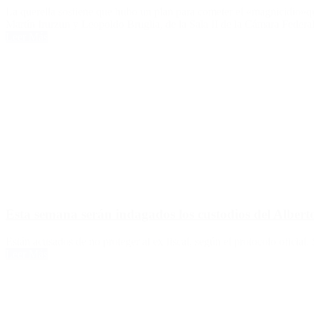
La querella sostiene que hubo un plan para cometer el «magnicidio»q
Martín Irurzun y Leopoldo Bruglia, de la Sala II de la Cámara Federal
Leer Más
Esta semana serán indagados los custodios del Alber
Están acusados de no proteger al ex fiscal, según el protocolo oficial
Leer Más