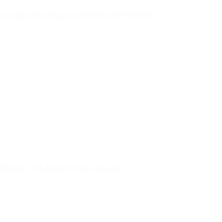
ausa que investiga la muerte de Nisman
duardo Taiano que pidió la indagatoria de Lagomarsino.
n diente y el dedo de una mano
taron la hipótesis del suicidio.