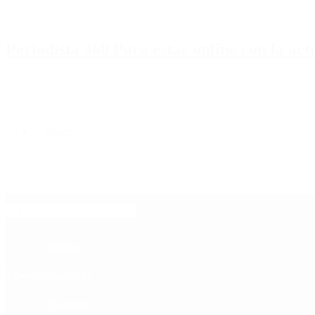
Periodista 360 Para estar online con la ac
Inicio
Destacado
Política
Contactenos
7 de agosto, 2026
Economía
Sociedad