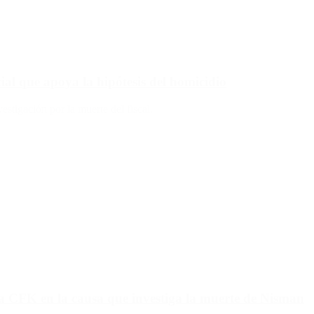
l que apoya la hipótesis del homicidio
vestigación por la muerte del fiscal.
a CFK en la causa que investiga la muerte de Nisman