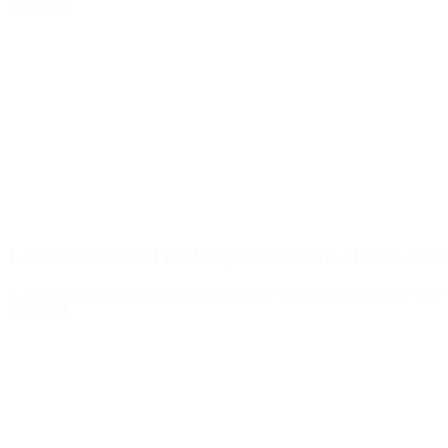
Leer Más
La Asociación de Fiscales apuntó contra Alberto Fern
A través de un comunicado expresaron su “honda preocupación” por lo
Leer Más