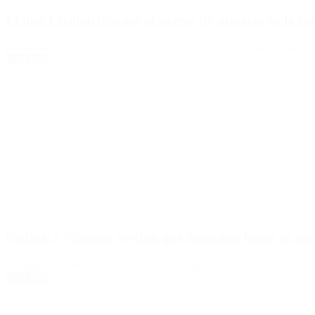
El juez Ercolini dispuso el secreto de sumario en la c
La decisión la tomó luego de haber recibido el dictamen del fiscal E
Leer Más
Peritaje a Nisman: revelan que tenía una lesión en u
Las nuevas pruebas determinan que el fiscal intentó defenderse y descar
Leer Más