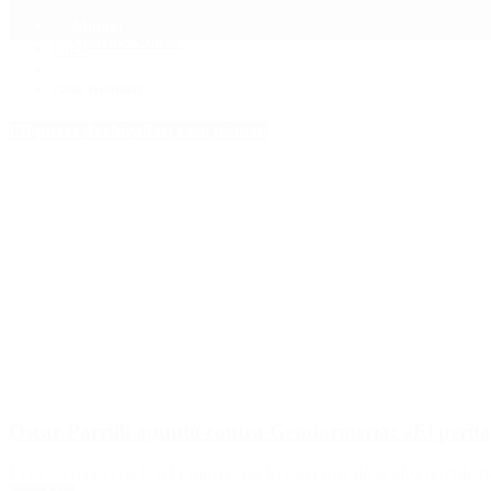
Mundo
Quiénes Somos
Inicio
>
caso nisman
Etiquetas Archivadas: caso nisman
Oscar Parrilli apuntó contra Gendarmería: «El perita
El ex secretario de la AFI fue a Casa Rosada y avaló la idea de Albert