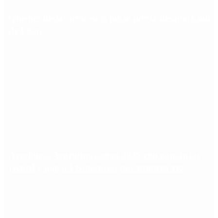
Quiénes declararon en el juicio por la desaparición
de Loan
Aerolíneas Argentinas cerró 2025 con ganancias
récord y pagará Ganancias por primera vez