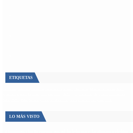
ETIQUETAS
Escándalo
Polemica
Gobierno
coronavirus
tensión
Elecciones
Alberto Fernandez
Macri
Argentina
cristina kirchner
mauricio macri
Dolar
FMI
Economia
Diputados
Cambiemos
Salud
PASO
Milei
Senado
juntos por el cambio
casos
inflacion
Congreso
CFK
LO MÁS VISTO
Quiénes declararon en el juicio por la desaparición