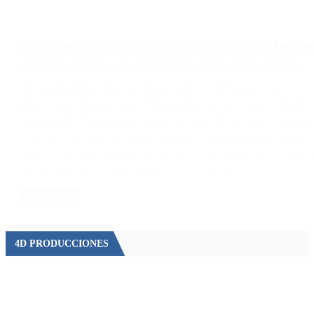
Duro discurso del cardenal Mario Poli en el Tedeu
del 25 de mayo: «Es momento de un gran pacto»
“Hay que dejar de lado mezquinos intereses personales”, dijo el
arzobispo de Buenos Aires frente a Mauricio Macri en la Catedral.
El presidente Mauricio Macri participó este sábado del tradicional
Tedeum en la Catedral Metropolitana en conmemoración de un
nuevo aniversario de la Revolución de Mayo, donde el arzobispo 
Buenos Aires Mario Poli, aseguró que “es […]
LEER MÁS
4D PRODUCCIONES