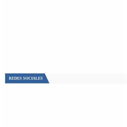
Desalojos exprés, expropiaciones y escrituras: las
claves del proyecto de propiedad privada del
Gobierno
REDES SOCIALES