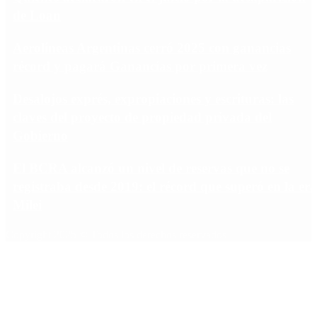
de Loan
Aerolíneas Argentinas cerró 2025 con ganancias
récord y pagará Ganancias por primera vez
Desalojos exprés, expropiaciones y escrituras: las
claves del proyecto de propiedad privada del
Gobierno
El BCRA alcanzó un nivel de reservas que no se
registraba desde 2019: el récord que superó en la era
Milei
Copyright 2025 © Todos los derechos reservados