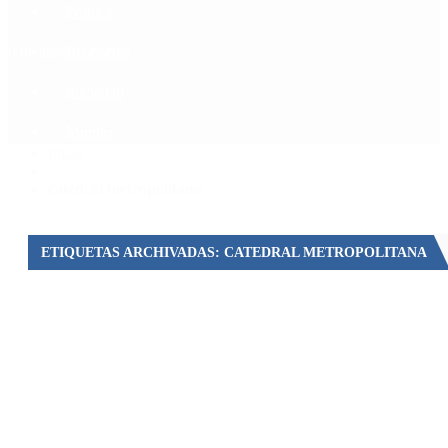
Política
Contactenos
6 de agosto, 2026
Economía
Sociedad
Quiénes Somos
Mundo
Inicio
>
catedral metropolitana
ETIQUETAS ARCHIVADAS: CATEDRAL METROPOLITANA