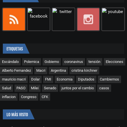
ETIQUETAS
Escándalo
Polemica
Gobierno
coronavirus
tensión
Elecciones
Alberto Fernandez
Macri
Argentina
cristina kirchner
mauricio macri
Dolar
FMI
Economia
Diputados
Cambiemos
Salud
PASO
Milei
Senado
juntos por el cambio
casos
inflacion
Congreso
CFK
LO MÁS VISTO