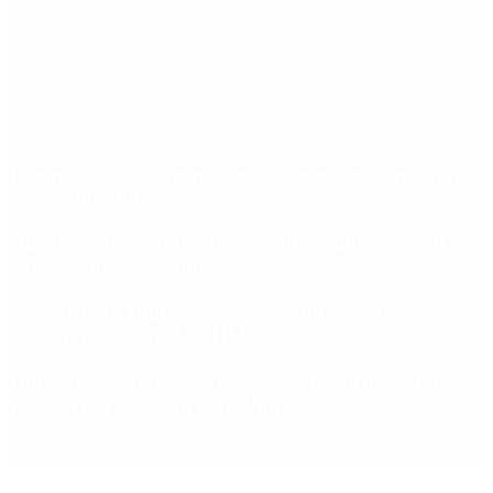
Etiquetas
Escándalo
Polemica
Gobierno
coronavirus
tensión
Elecciones
Alberto Fernandez
Macri
Argentina
cristina kirchner
mauricio macri
Dolar
FMI
Economia
Diputados
Cambiemos
Salud
PASO
Milei
Senado
juntos por el cambio
casos
inflacion
Congreso
CFK
Lo más visto
Riesgo país: las razones por las que sigue sin bajar
de los 400 puntos
Quiénes son los gobernadores más alineados con
Javier Milei y por qué
Ciclogénesis: cómo impactará el nuevo fenómeno
meteorológico en el AMBA
Qué significa para las reservas la confirmación la
renovación del swap con China
Copyright 2025 © Todos los derechos reservados