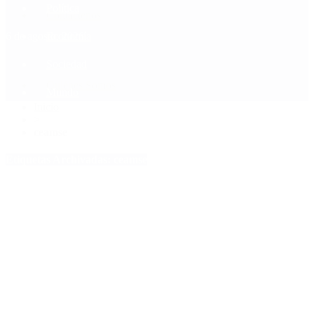
Política
Contactenos
6 de agosto, 2026
Economía
Sociedad
Quiénes Somos
Mundo
Inicio
>
ceamse
Etiquetas Archivadas: ceamse