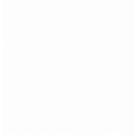
Quiénes son los gobernadores más alineados con
Javier Milei y por qué
Ciclogénesis: cómo impactará el nuevo fenómeno