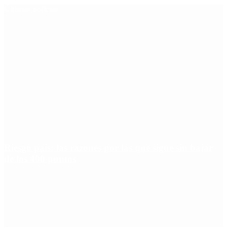
Últimas noticias
Riesgo país: las razones por las que sigue sin bajar
de los 400 puntos