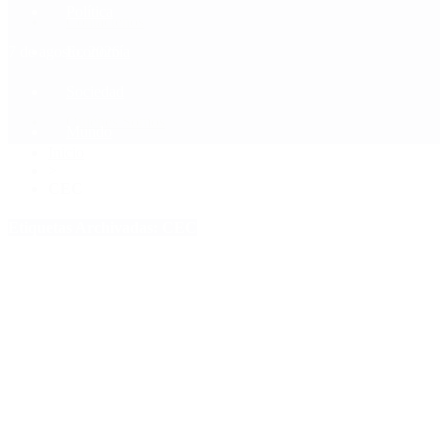
Política
Contactenos
7 de agosto, 2026
Economía
Sociedad
Quiénes Somos
Mundo
Inicio
>
CEC
Etiquetas Archivadas: CEC