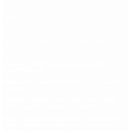
Etiquetas
Escándalo
Polemica
Gobierno
coronavirus
tensión
Elecciones
Alberto Fernandez
Macri
Argentina
cristina kirchner
mauricio macri
Dolar
FMI
Economia
Diputados
Cambiemos
Salud
PASO
Milei
Senado
juntos por el cambio
casos
inflacion
Congreso
CFK
Lo más visto
Qué dijo Candela Arizaga tras el escándalo con
Facundo Moyano
Quiénes declararon en el juicio por la desaparición
de Loan
Aerolíneas Argentinas cerró 2025 con ganancias
récord y pagará Ganancias por primera vez
Desalojos exprés, expropiaciones y escrituras: las
claves del proyecto de propiedad privada del