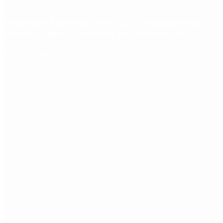
Aerolíneas Argentinas cerró 2025 con ganancias
récord y pagará Ganancias por primera vez
Redes Sociales