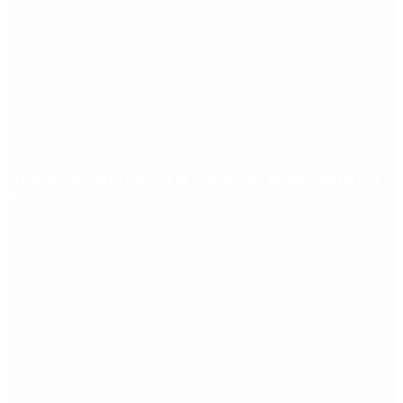
Quiénes declararon en el juicio por la desaparición
de Loan