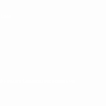
e Loan
rd y pagará Ganancias por primera vez