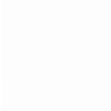
Etiquetas
Escándalo
Polemica
Gobierno
coronavirus
tensión
Elecciones
Alberto Fernandez
Macri
Arge
Lo más visto