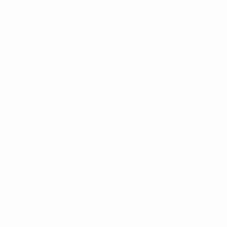
ntina
cristina kirchner
mauricio macri
Dolar
FMI
Economia
Diputados
Cambiemos
Salud
PAS