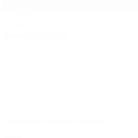
Mundo
Quiénes Somos
Inicio
>
célebres
Etiquetas Archivadas: célebres
Las 60 frases de Maradona en sus 60 años
Fiel a su estilo, Diego expresó sus sensaciones generando un sinfín de