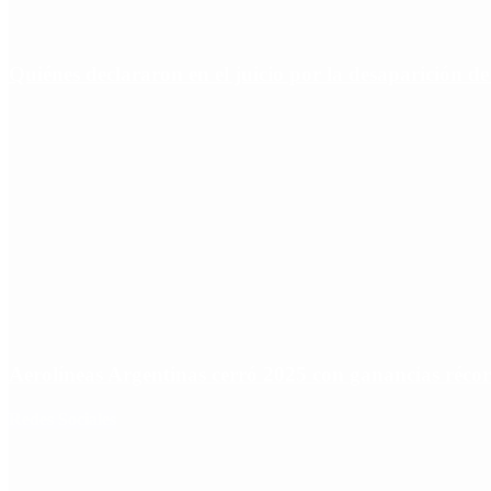
Quiénes declararon en el juicio por la desaparición d
Aerolíneas Argentinas cerró 2025 con ganancias réco
Redes Sociales