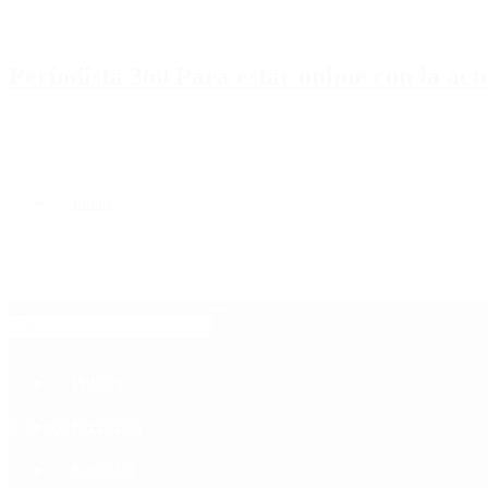
Periodista 360 Para estar online con la ac
Inicio
Destacado
Política
Contactenos
6 de agosto, 2026
Economía
Sociedad