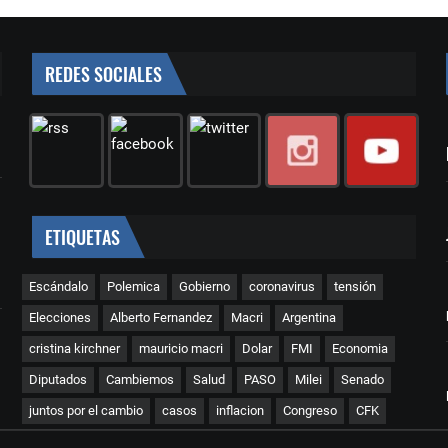
REDES SOCIALES
ETIQUETAS
Escándalo
Polemica
Gobierno
coronavirus
tensión
Elecciones
Alberto Fernandez
Macri
Argentina
cristina kirchner
mauricio macri
Dolar
FMI
Economia
Diputados
Cambiemos
Salud
PASO
Milei
Senado
juntos por el cambio
casos
inflacion
Congreso
CFK