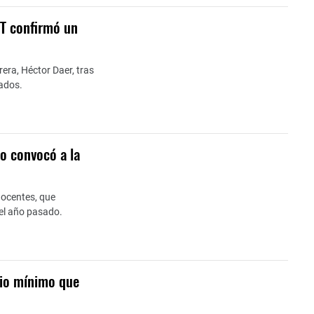
GT confirmó un
rera, Héctor Daer, tras
lados.
no convocó a la
docentes, que
el año pasado.
rio mínimo que