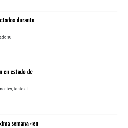
ectados durante
rado su
on en estado de
entes, tanto al
óxima semana «en