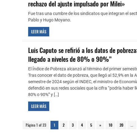
rechazo del ajuste impulsado por Milei»
Fue tras una cumbre de los sindicatos que integran el se
Pablo y Hugo Moyano.
LEER MÁS
Luis Caputo se refirió a los datos de pobreza
llegado a niveles de 80% o 90%”
El Índice de Pobreza alcanzó al término del primer semestr
Tras conocer el dato de pobreza, que llegó al 52,9% en la A
semestre de 2024 según el INDEC, el ministro de Economí
defendió en sus redes sociales que la cifra “podría haber l
80% o 90%” y […]
LEER MÁS
Página 1 of 23
1
2
3
4
5
»
10
20
...