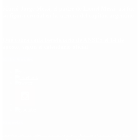
Murió Jorge Messi, el padre de Lionel Messi: así fue
su figura crucial en la carrera del capitán argentino
Qué cobra cada beneficiario de ANSES el 14 de
agosto, según el calendario oficial
Redes Sociales
Etiquetas
Escándalo
Polemica
Gobierno
coronavirus
tensión
Elecciones
Alberto Fernandez
Macri