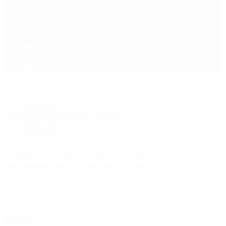
Política
Contactenos
8 de agosto, 2026
Economía
Sociedad
Quiénes Somos
Mundo
Inicio
>
Chacabuco
Etiquetas Archivadas: Chacabuco
Urtubey: “Desde la pelea y la confrontación
permanente no se construye un país»
Con críticas a Alberto Fernández y Mauricio Macri por los
reiterados cruces que mantuvieron en el debate, el candidato a
vicepresidente aseguró que Roberto Lavagna «es el indicado para
gobernar» en este momento.
Leer Más