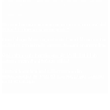
Argentina
cristina kirchner
mauricio macri
Dolar
FMI
Economia
Diputados
Cambiemos
Salud
PASO
Milei
Senado
juntos por el cambio
casos
inflacion
Congreso
CFK
Lo más visto
Hernán Lacunza se anotó en la carrera electoral del
PRO: “La intención es competir”
Murió Jorge Messi, el padre de Lionel Messi: así fue
su figura crucial en la carrera del capitán argentino
Qué cobra cada beneficiario de ANSES el 14 de
agosto, según el calendario oficial
Fentanilo contaminado: liberaron a dos
exfuncionarias de ANMAT tras pagar una caución
de $150 millones
Copyright 2025 © Todos los derechos reservados