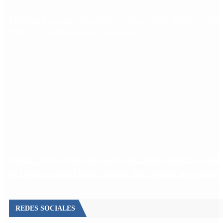
Hernán Lacunza se anotó en la carrera electoral del
PRO: “La intención es competir”
Murió Jorge Messi, el padre de Lionel Messi: así fue
su figura crucial en la carrera del capitán argentino
REDES SOCIALES