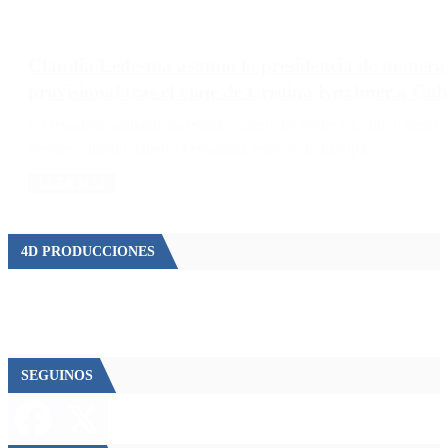
Claudia Ledesma asumió la presidencia de manera
provisional tras el viaje de Cristina Kirchner a Cu
La senadora santiagueña estará a cargo del Poder Ejecutivo hasta e
viernes, cuando Alberto Fernández regrese de Europa.
LEER MÁS
4D PRODUCCIONES
SEGUINOS