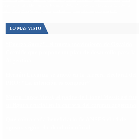
Argentina
cristina kirchner
mauricio macri
Dolar
FMI
Economia
Diputados
Cambiemos
Salud
PASO
Milei
Senado
juntos por el cambio
casos
inflacion
Congreso
CFK
LO MÁS VISTO
“Fuerza Suma”: el nuevo movimiento de Osvaldo
Cornide que propone un plan de desarrollo para la
Argentina
Hernán Lacunza se anotó en la carrera electoral del
PRO: “La intención es competir”
Murió Jorge Messi, el padre de Lionel Messi: así fue
su figura crucial en la carrera del capitán argentino
Qué cobra cada beneficiario de ANSES el 14 de
agosto, según el calendario oficial