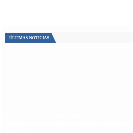
ÚLTIMAS NOTICIAS
“Fuerza Suma”: el nuevo movimiento de Osvaldo
Cornide que propone un plan de desarrollo para la
Argentina