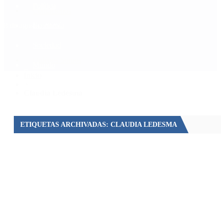
Política
Contactenos
8 de agosto, 2026
Economía
Sociedad
Quiénes Somos
Mundo
Inicio
>
Claudia Ledesma
ETIQUETAS ARCHIVADAS: CLAUDIA LEDESMA