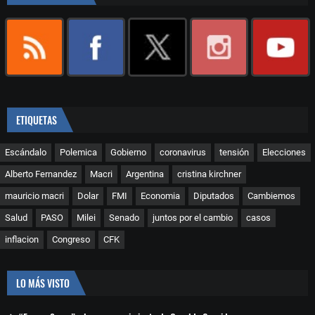
ETIQUETAS
Escándalo
Polemica
Gobierno
coronavirus
tensión
Elecciones
Alberto Fernandez
Macri
Argentina
cristina kirchner
mauricio macri
Dolar
FMI
Economia
Diputados
Cambiemos
Salud
PASO
Milei
Senado
juntos por el cambio
casos
inflacion
Congreso
CFK
LO MÁS VISTO