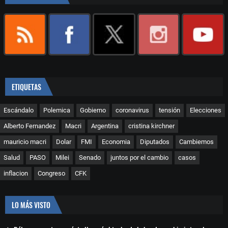
ETIQUETAS
Escándalo
Polemica
Gobierno
coronavirus
tensión
Elecciones
Alberto Fernandez
Macri
Argentina
cristina kirchner
mauricio macri
Dolar
FMI
Economia
Diputados
Cambiemos
Salud
PASO
Milei
Senado
juntos por el cambio
casos
inflacion
Congreso
CFK
LO MÁS VISTO