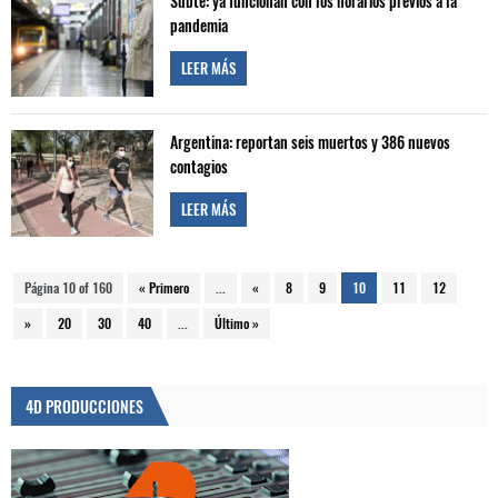
Subte: ya funcionan con los horarios previos a la
pandemia
LEER MÁS
Argentina: reportan seis muertos y 386 nuevos
contagios
LEER MÁS
Página 10 of 160
« Primero
...
«
8
9
10
11
12
»
20
30
40
...
Último »
4D PRODUCCIONES