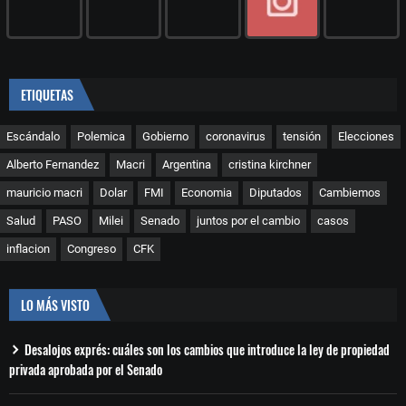
ETIQUETAS
Escándalo
Polemica
Gobierno
coronavirus
tensión
Elecciones
Alberto Fernandez
Macri
Argentina
cristina kirchner
mauricio macri
Dolar
FMI
Economia
Diputados
Cambiemos
Salud
PASO
Milei
Senado
juntos por el cambio
casos
inflacion
Congreso
CFK
LO MÁS VISTO
Desalojos exprés: cuáles son los cambios que introduce la ley de propiedad
privada aprobada por el Senado